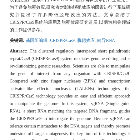
为了避免脱靶效应,研究者对影响脱靶效应的因素进行了系统研
究并提出了许多降低脱靶效应的方法。文章总结了
CRISPR/Cas9系统的应用及脱靶效应研究进展,以期为相关领域
的工作提供参考。
关键词:
基因组编辑,
CRISPR/Cas9,
脱靶效应,
向导RNA
Abstract:
The clustered regulatory interspaced short palindromic
repeat/Cas9 (CRISPR/Cas9) system mediates genome editing and is
revolutionizing genetic researches. Scientists are able to manipulate
the gene of interest from any organism with CRISPR/Cas9.
Compared with zinc finger nucleases (ZFNs) and transcription
activator-like effector nucleases (TALENs) technologies, the
CRISPR/Cas9 technology provides an easy and efficient approach
to manipulate the genome. In this system, sgRNA (Single guide
RNA), a short RNA matching the targeted DNA fragment, guides
the CRISPR/Cas9 to interrogate the genome. Because sgRNA can
tolerate certain mismatches to the DNA targets and thereby promote
undesired off-target mutagenesis, the key limit of this technology is