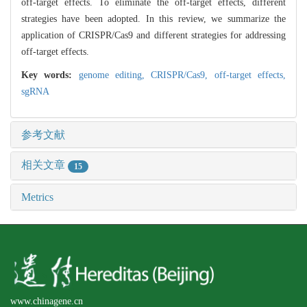
off-target effects. To eliminate the off-target effects, different
strategies have been adopted. In this review, we summarize the
application of CRISPR/Cas9 and different strategies for addressing
off-target effects.
Key words:
genome editing,
CRISPR/Cas9,
off-target effects,
sgRNA
参考文献
相关文章
15
Metrics
www.chinagene.cn