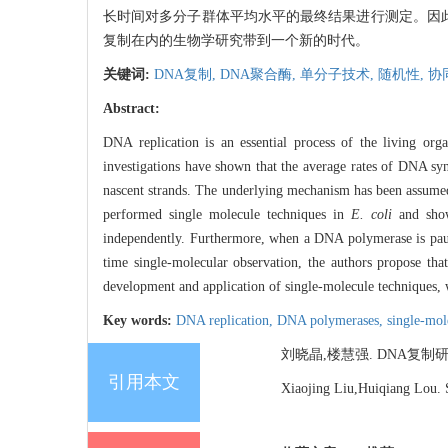
长时间对多分子群体平均水平的最终结果进行测定。因此
复制在内的生物学研究带到一个新的时代。
关键词:
DNA复制,
DNA聚合酶,
单分子技术,
随机性,
协
Abstract:
DNA replication is an essential process of the living org
investigations have shown that the average rates of DNA synt
nascent strands. The underlying mechanism has been assume
performed single molecule techniques in
E. coli
and showe
independently. Furthermore, when a DNA polymerase is paused
time single-molecular observation, the authors propose tha
development and application of single-molecule techniques, 
Key words:
DNA replication,
DNA polymerases,
single-mol
刘晓晶,楼慧强. DNA复制研究步入单
引用本文
Xiaojing Liu,Huiqiang Lou. S