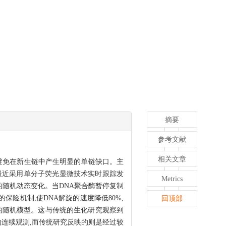
摘要
参考文献
相关文章
避免在新生链中产生明显的单链缺口。主
验室最近采用单分子荧光显微技术实时跟踪发
Metrics
的随机动态变化。当DNA聚合酶暂停复制
)的保险机制,使DNA解旋的速度降低80%,
回顶部
的随机模型。这与传统的生化研究观察到
为的连续观测,而传统研究反映的则是经过较