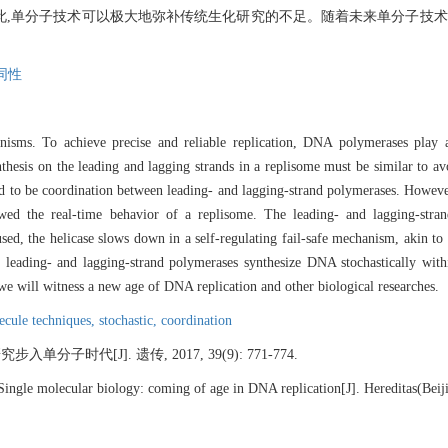
,单分子技术可以极大地弥补传统生化研究的不足。随着未来单分子技术的
同性
anisms. To achieve precise and reliable replication, DNA polymerases play 
hesis on the leading and lagging strands in a replisome must be similar to avo
d to be coordination between leading- and lagging-strand polymerases. Howev
d the real-time behavior of a replisome. The leading- and lagging-strand
, the helicase slows down in a self-regulating fail-safe mechanism, akin to 
t leading- and lagging-strand polymerases synthesize DNA stochastically with
we will witness a new age of DNA replication and other biological researches.
ecule techniques,
stochastic,
coordination
分子时代[J]. 遗传, 2017, 39(9): 771-774.
ingle molecular biology: coming of age in DNA replication[J]. Hereditas(Beij