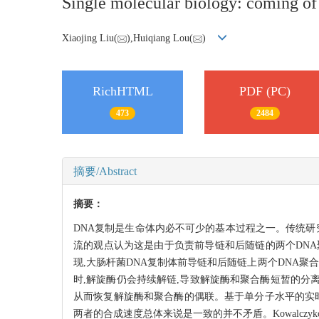
Single molecular biology: coming of
Xiaojing Liu(
),Huiqiang Lou(
)
RichHTML
PDF (PC)
473
2484
摘要/Abstract
摘要：
DNA复制是生命体内必不可少的基本过程之一。传统研
流的观点认为这是由于负责前导链和后随链的两个DNA聚合
现,大肠杆菌DNA复制体前导链和后随链上两个DNA
时,解旋酶仍会持续解链,导致解旋酶和聚合酶短暂的分离。有意思
从而恢复解旋酶和聚合酶的偶联。基于单分子水平的实
两者的合成速度总体来说是一致的并不矛盾。Kowalcz