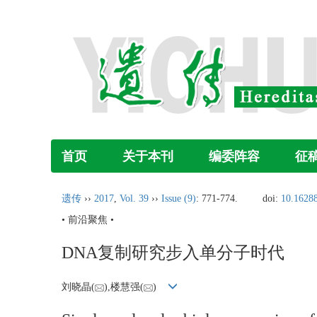
首页
关于本刊
编委阵容
征
遗传
››
2017
,
Vol. 39
››
Issue (9)
: 771-774.
doi:
10.16288
• 前沿聚焦 •
DNA复制研究步入单分子时代
刘晓晶(
),楼慧强(
)