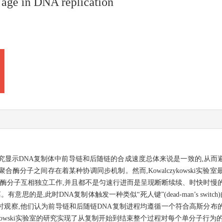
 age in DNA replication
究显示DNA复制体中前导链和后随链的合成速度总体来说是一致的,从而
酶分子之间存在着某种协调同步机制。然而,Kowalczykowski实
聚合酶分子互相独立工作,并且都不是匀速行进而是呈现断断续续、时快时慢
的是,此时DNA复制体触发一种类似“死人键”(dead-man’s switch
时观察,他们认为前导链和后随链DNA复制进程均遵循一个符合高斯分布
ykowski实验室的研究实现了从复制开始到结束整个过程对每个单分子行