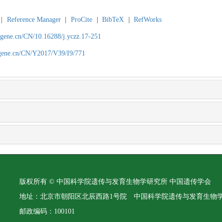
|
Reference Manager
|
ProCite
|
BibTeX
|
RefWorks
agene.cn/CN/10.16288/j.yczz.17-251
agene.cn/CN/Y2017/V39/I9/771
版权所有 © 中国科学院遗传与发育生物学研究所 中国遗传学会
地址：北京市朝阳区北辰西路1号院 中国科学院遗传与发育生物
邮政编码：100101