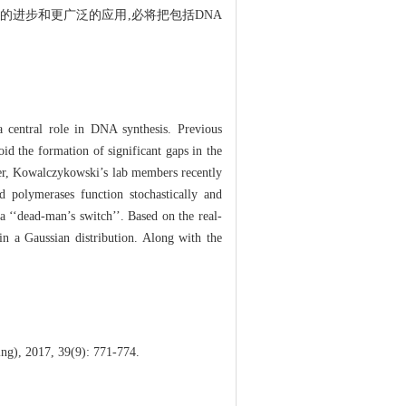
进步和更广泛的应用,必将把包括DNA
a central role in DNA synthesis. Previous
id the formation of significant gaps in the
er, Kowalczykowski’s lab members recently
 polymerases function stochastically and
a ‘‘dead-man’s switch’’. Based on the real-
in a Gaussian distribution. Along with the
ing), 2017, 39(9): 771-774.