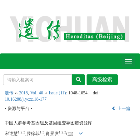
Toggl
naviga
遗传
››
2018
,
Vol. 40
››
Issue (11)
: 1048-1054.
doi:
10.16288/j.yczz.18-177
• 资源与平台 •
上一篇
中国人群参考基因组及基因组变异图谱资源库
1,
2,
3
1,
3
1,
2,
3
宋述慧
,滕徐菲
,肖景发
(
)