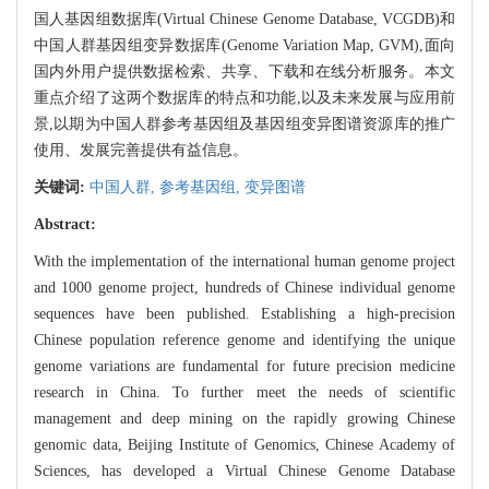
国人基因组数据库(Virtual Chinese Genome Database, VCGDB)和
中国人群基因组变异数据库(Genome Variation Map, GVM),面向
国内外用户提供数据检索、共享、下载和在线分析服务。本文
重点介绍了这两个数据库的特点和功能,以及未来发展与应用前
景,以期为中国人群参考基因组及基因组变异图谱资源库的推广
使用、发展完善提供有益信息。
关键词:
中国人群,
参考基因组,
变异图谱
Abstract:
With the implementation of the international human genome project
and 1000 genome project, hundreds of Chinese individual genome
sequences have been published. Establishing a high-precision
Chinese population reference genome and identifying the unique
genome variations are fundamental for future precision medicine
research in China. To further meet the needs of scientific
management and deep mining on the rapidly growing Chinese
genomic data, Beijing Institute of Genomics, Chinese Academy of
Sciences, has developed a Virtual Chinese Genome Database