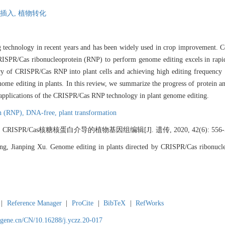
插入,
植物转化
 technology in recent years and has been widely used in crop improvement.
RISPR/Cas ribonucleoprotein (RNP) to perform genome editing excels in rapid a
ry of CRISPR/Cas RNP into plant cells and achieving high editing frequency a
 editing in plants. In this review, we summarize the progress of protein an
 applications of the CRISPR/Cas RNP technology in plant genome editing.
in (RNP),
DNA-free,
plant transformation
RISPR/Cas核糖核蛋白介导的植物基因组编辑[J]. 遗传, 2020, 42(6): 556-5
g, Jianping Xu. Genome editing in plants directed by CRISPR/Cas ribonucleo
|
Reference Manager
|
ProCite
|
BibTeX
|
RefWorks
agene.cn/CN/10.16288/j.yczz.20-017