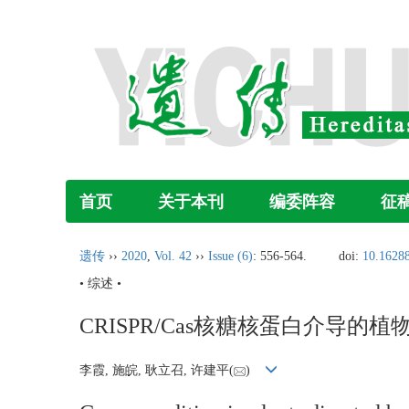
首页
关于本刊
编委阵容
征
遗传
››
2020
,
Vol. 42
››
Issue (6)
: 556-564.
doi:
10.16288
• 综述 •
CRISPR/Cas核糖核蛋白介导的
李霞, 施皖, 耿立召, 许建平(
)