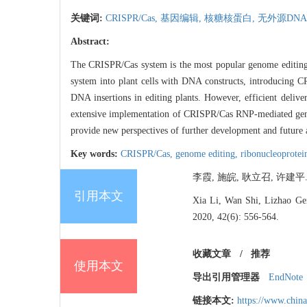
关键词:
CRISPR/Cas,
基因编辑,
核糖核蛋白,
无外源DNA
Abstract:
The CRISPR/Cas system is the most popular genome editing
system into plant cells with DNA constructs, introducing C
DNA insertions in editing plants. However, efficient delive
extensive implementation of CRISPR/Cas RNP-mediated genome
provide new perspectives of further development and future
Key words:
CRISPR/Cas,
genome editing,
ribonucleoprote
李霞, 施皖, 耿立召, 许建平. C
引用本文
Xia Li, Wan Shi, Lizhao Gen
2020, 42(6): 556-564.
收藏文章
/
推荐
使用本文
导出引用管理器
EndNote
链接本文:
https://www.chin