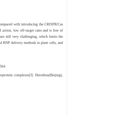
 Compared with introducing the CRISPR/Cas
ction, low off-target rates and is free of
re still very challenging, which limits the
d RNP delivery methods in plant cells, and
64.
protein complexes[J]. Hereditas(Beijing),