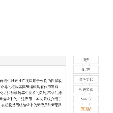
摘要
图/表
参考文献
作为一种重要的基因编辑工具,自诞生以来被广泛应用于作物的性状改
/Cas RNP)介导的植物基因组编辑具有作用迅速、
相关文章
胞转化方法和细胞再生技术的限制,不借助筛
植物基因组编辑中的广泛应用。本文系统介绍了
Metrics
as RNP在植物基因组编辑中的新应用和新思路
回顶部