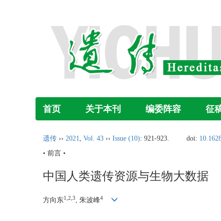
首页
关于本刊
编委阵容
征
遗传
››
2021
,
Vol. 43
››
Issue (10)
: 921-923.
doi:
10.1628
• 前言 •
中国人类遗传资源与生物大数据
1,
2,
3
4
方向东
, 朱波峰