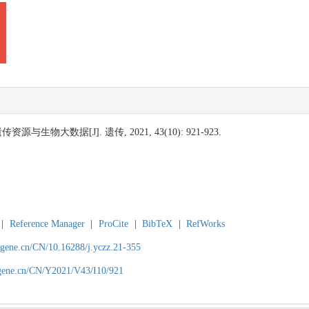
与生物大数据[J]. 遗传, 2021, 43(10): 921-923.
|
Reference Manager
|
ProCite
|
BibTeX
|
RefWorks
agene.cn/CN/10.16288/j.yczz.21-355
agene.cn/CN/Y2021/V43/I10/921