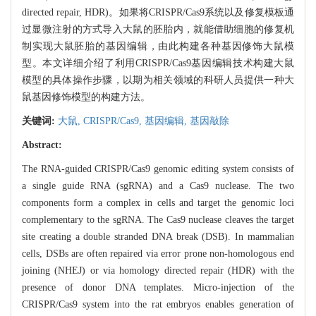
directed repair, HDR)。如果将CRISPR/Cas9系统以及修复模板通
过显微注射的方式导入大鼠的胚胎内，就能借助细胞的修复机
制实现大鼠胚胎的基因编辑，由此构建各种基因修饰大鼠模
型。本文详细介绍了利用CRISPR/Cas9基因编辑技术构建大鼠
模型的具体操作步骤，以期为相关领域的科研人员提供一种大
鼠基因修饰模型的构建方法。
关键词:
大鼠,
CRISPR/Cas9,
基因编辑,
基因敲除
Abstract:
The RNA-guided CRISPR/Cas9 genomic editing system consists of
a single guide RNA (sgRNA) and a Cas9 nuclease. The two
components form a complex in cells and target the genomic loci
complementary to the sgRNA. The Cas9 nuclease cleaves the target
site creating a double stranded DNA break (DSB). In mammalian
cells, DSBs are often repaired via error prone non-homologous end
joining (NHEJ) or via homology directed repair (HDR) with the
presence of donor DNA templates. Micro-injection of the
CRISPR/Cas9 system into the rat embryos enables generation of