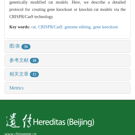
genetically modified rat models. Here, we describe a detailed
protocol for creating gene knockout or knockin rat models via the
CRISPR/Cas9 technology.
Key words:
rat,
CRISPR/Cas9,
genome editing,
gene knockout
图/表
16
参考文献
10
相关文章
15
Metrics
www.chinagene.cn