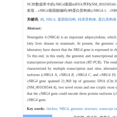
NCBI数据库中的
cNRG4
基因mRNA序列(NM_0010305
发现，
cNRG4
基因能编码3种蛋白异构体(cNRG4-1、cNR
关键词:
鸡,
NRG4,
基因组结构,
转录异构体,
蛋白异构体
Abstract:
Neuregulin 4 (NRG4) is an important adipocytokine, which p
fatty liver disease in mammals. At present, the genomic 
laboratory have shown that the
NRG4
gene is expressed in ch
To this end, in this study, the genomic and transcriptional s
transcription-polymerase chain reaction (RT-PCR). The resu
characterized by multiple transcription start sites, alterna
isoforms (
cNRG4 A
,
cNRG4 B
,
cNRG4 C
, and
cNRG4 D
)
cNRG4
gene spanned 21,969 bp of genomic DNA (Chr.10:
(NM_001030544.4), two novel exons and one cryptic exon 
that the
cNRG4
gene could encode three protein isoforms (c
cNRG4
gene.
Key words:
chicken,
NRG4,
genomic structure,
transcript 