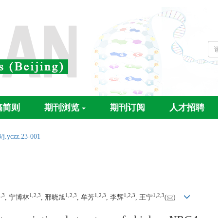
稿简则
期刊浏览
期刊订阅
人才招聘
/j.yczz.23-001
,
3
1,
2,
3
1,
2,
3
1,
2,
3
1,
2,
3
1,
2,
3
, 宁博林
, 邢晓旭
, 牟芳
, 李辉
, 王宁
(
)