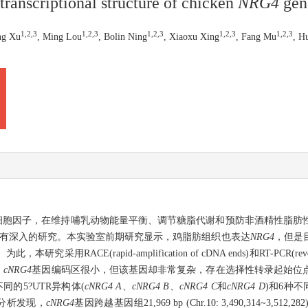
transcriptional structure of chicken
NRG4
gen
1,
2,
3
1,
2,
3
1,
2,
3
1,
2,
3
1,
2,
3
ng Xu
, Ming Lou
, Bolin Ning
, Xiaoxu Xing
, Fang Mu
, H
一个重要的脂肪细胞因子，在维持哺乳动物能量平衡、调节糖脂代谢和预防非酒精性
有深入的研究。本实验室前期研究显示，鸡脂肪组织也表达
NRG4
，但是
(rapid-amplification of cDNA ends)和RT-PCR(reverse
，
cNRG4
基因编码区很小，但该基因却非常复杂，存在选择性转录起始位
同的5?UTR异构体(
cNRG4 A
、
cNRG4 B
、
cNRG4 C
和
cNRG4 D
)和6种不
分析发现，
cNRG4
基因跨越基因组21,969 bp (Chr.10: 3,490,314~3