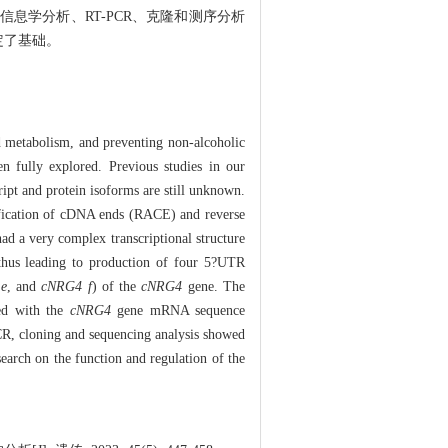
信息学分析、RT-PCR、克隆和测序分析
定了基础。
d metabolism, and preventing non-alcoholic
n fully explored. Previous studies in our
ript and protein isoforms are still unknown.
ification of cDNA ends (RACE) and reverse
ad a very complex transcriptional structure
n, thus leading to production of four 5?UTR
e
, and
cNRG4 f
) of the
cNRG4
gene. The
ed with the
cNRG4
gene mRNA sequence
PCR, cloning and sequencing analysis showed
arch on the function and regulation of the