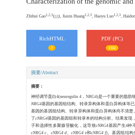
Characterization of the genomic and 
1,
2,
3
1,
2,
3
1,
2,
3
Zhihui Gao
(
), Jiaxin Huang
, Haoyu Luo
, Haido
RichHTML
PDF (PC)
7
1312
摘要/Abstract
摘要：
神经调节蛋白4(neuregulin 4，NRG4)是
NRG4
基因的基因组结构、转录异构体和蛋白异构体等已
基因的基因组结构、转录异构体和蛋白异构体尚不清楚。为此，本研究采用RACE
了
cNRG4
基因的基因组和转录本的结构分析。结果发现
子和选择性多聚腺苷酸化，这导致
cNRG4
基因产生4种不
cNRG4 c
、
cNRG4 d
、
cNRG4 e
和
cNRG4 f
)。基因组结构