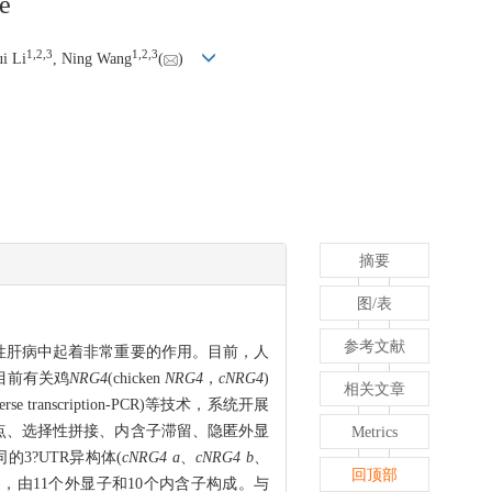
e
1,
2,
3
1,
2,
3
ui Li
, Ning Wang
(
)
摘要
图/表
参考文献
脂肪性肝病中起着非常重要的作用。目前，人
目前有关鸡
NRG4
(chicken
NRG4
，
cNRG4
)
相关文章
 transcription-PCR)等技术，系统开展
点、选择性拼接、内含子滞留、隐匿外显
Metrics
同的3?UTR异构体(
cNRG4 a
、
cNRG4 b
、
回顶部
,512,282)，由11个外显子和10个内含子构成。与