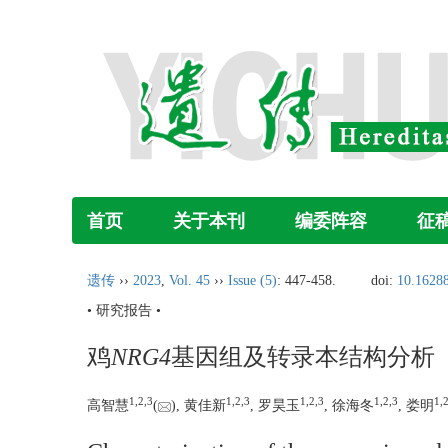
首页
关于本刊
编委阵容
征
遗传
››
2023
,
Vol. 45
››
Issue (5)
: 447-458.
doi:
10.16288
• 研究报告 •
鸡
NRG4
基因组及转录本结构分析
1,
2,
3
1,
2,
3
1,
2,
3
1,
2,
3
1,
2
高智慧
(
), 黄佳新
, 罗昊玉
, 徐海冬
, 娄明