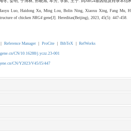
冬, 娄明, 宁博林, 邢晓旭, 牟芳, 李辉, 王宁. 鸡
NRG4
基因组及转录本结构分析[J]
Haoyu Luo, Haidong Xu, Ming Lou, Bolin Ning, Xiaoxu Xing, Fang Mu, Hui
structure of chicken
NRG4
gene[J]. Hereditas(Beijing), 2023, 45(5): 447-458.
|
Reference Manager
|
ProCite
|
BibTeX
|
RefWorks
agene.cn/CN/10.16288/j.yczz.23-001
agene.cn/CN/Y2023/V45/I5/447