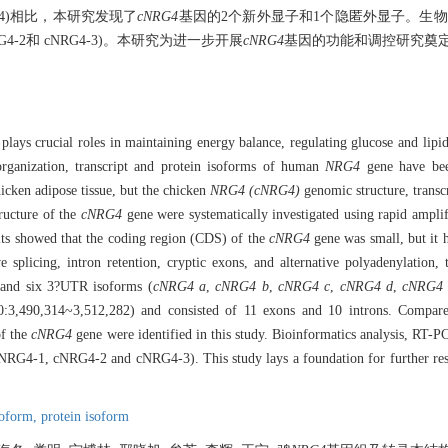
44.4)相比，本研究发现了
cNRG4
基因的2个新外显子和1个隐匿外显子。生物
G4-2和 cNRG4-3)。本研究为进一步开展
cNRG4
基因的功能和调控研究奠
lays crucial roles in maintaining energy balance, regulating glucose and lipi
organization, transcript and protein isoforms of human
NRG4
gene have bee
icken adipose tissue, but the chicken
NRG4 (cNRG4)
genomic structure, transc
tructure of the
cNRG4
gene were systematically investigated using rapid ampl
lts showed that the coding region (CDS) of the
cNRG4
gene was small, but it h
tive splicing, intron retention, cryptic exons, and alternative polyadenylatio
 and six 3?UTR isoforms (
cNRG4 a
,
cNRG4 b
,
cNRG4 c
,
cNRG4 d
,
cNRG4 
3,490,314~3,512,282) and consisted of 11 exons and 10 introns. Compar
of the
cNRG4
gene were identified in this study. Bioinformatics analysis, RT-
NRG4-1, cNRG4-2 and cNRG4-3). This study lays a foundation for further rese
isoform,
protein isoform