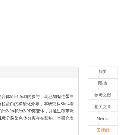
摘要
图/表
参考文献
Mis4-Ssl3的参与，现已知黏连蛋白
蛋白的磷酸化介导，本研究从Sim4着
相关文章
了
fta2-9A
和
fta2-9D
突变体，并通过噻苯咪
，但对减数分裂染色体分离存在影响。本研究表
Metrics
回顶部