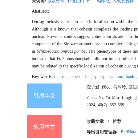
关键词:
减数分裂,
黏连蛋白,
Fta2,
磷酸化,
装载复合体
Abstract:
During meiosis, defects in cohesin localization within the 
Although it is known that cohesin completes the loading pr
unclear. Previous studies suggest cohesin localization in 
component of the Sim4 centromere protein complex. Using bi
in
Schizosaccharomyces pombe
. The phenotypes of these mut
indicated that Fta2 phosphorylation did not impact mitosis b
may be related to the specific localization of cohesin during 
Key words:
meiosis,
cohesin,
Fta2,
phosphorylation,
loadin
倪子涵, 闵羽, 马玲玲, 渡边嘉典
引用本文
Zihan Ni, Yu Min, Lingling 
2024, 46(7): 552-559.
收藏文章
/
推荐
使用本文
导出引用管理器
EndNote