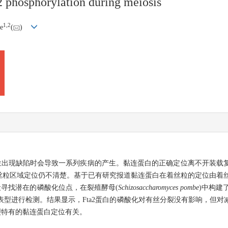
2 phosphorylation during meiosis
1
,
2
e
(
)
域定位出现缺陷时会导致一系列疾病的产生。黏连蛋白的正确定位离不开装载复合体
粒区域定位仍不清楚。基于已有研究报道黏连蛋白在着丝粒的定位由着丝粒
段寻找潜在的磷酸化位点，在裂殖酵母(
Schizosaccharomyces pombe
)中构建
显微定位对其表型进行检测。结果显示，Fta2蛋白的磷酸化对有丝分裂没有影响
裂特有的黏连蛋白定位有关。