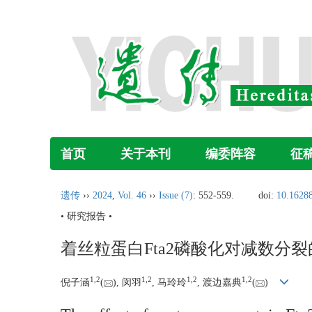
首页
关于本刊
编委阵容
征
遗传
››
2024
,
Vol. 46
››
Issue (7)
: 552-559.
doi:
10.16288
• 研究报告 •
着丝粒蛋白Fta2磷酸化对减数分
1
,
2
1
,
2
1
,
2
1
,
2
倪子涵
(
), 闵羽
, 马玲玲
, 渡边嘉典
(
)