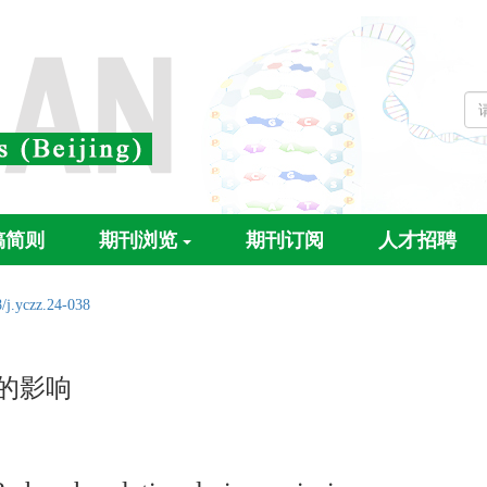
稿简则
期刊浏览
期刊订阅
人才招聘
/j.yczz.24-038
裂的影响