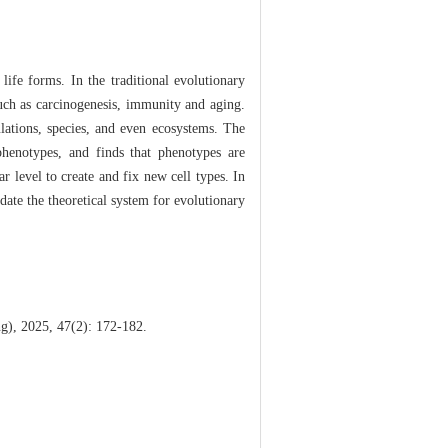
ife forms. In the traditional evolutionary
such as carcinogenesis, immunity and aging.
ulations, species, and even ecosystems. The
phenotypes, and finds that phenotypes are
r level to create and fix new cell types. In
ate the theoretical system for evolutionary
ng), 2025, 47(2): 172-182.