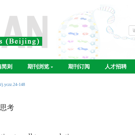
稿简则
期刊浏览
期刊订阅
人才招聘
/j.yczz.24-148
思考