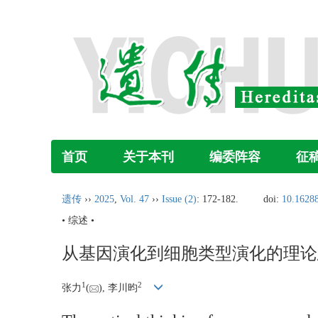
首页
关于本刊
编委阵容
征
遗传
››
2025
,
Vol. 47
››
Issue (2)
: 172-182.
doi:
10.16288
• 综述 •
从基因演化到细胞类型演化的理论
1
2
张力
(
), 李川昀