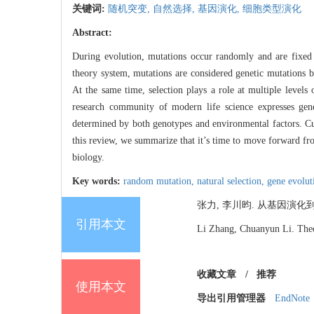
关键词:
随机突变,
自然选择,
基因演化,
细胞类型演化
Abstract:
During evolution, mutations occur randomly and are fixed b
theory system, mutations are considered genetic mutations b
At the same time, selection plays a role at multiple levels 
research community of modern life science expresses genet
determined by both genotypes and environmental factors. Curr
this review, we summarize that it’s time to move forward fro
biology.
Key words:
random mutation,
natural selection,
gene evolut
张力, 李川昀. 从基因演化到细胞类
引用本文
Li Zhang, Chuanyun Li. Theor
收藏文章
/
推荐
使用本文
导出引用管理器
EndNote