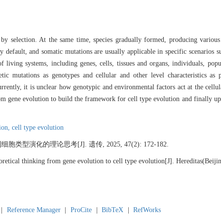
y selection. At the same time, species gradually formed, producing various l
y default, and somatic mutations are usually applicable in specific scenarios 
of living systems, including genes, cells, tissues and organs, individuals, pop
ic mutations as genotypes and cellular and other level characteristics as 
ently, it is unclear how genotypic and environmental factors act at the cellula
m gene evolution to build the framework for cell type evolution and finally upd
ion,
cell type evolution
型演化的理论思考[J]. 遗传, 2025, 47(2): 172-182.
etical thinking from gene evolution to cell type evolution[J]. Hereditas(Beiji
|
Reference Manager
|
ProCite
|
BibTeX
|
RefWorks