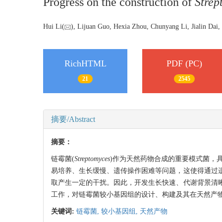
Progress on the construction of
Strep
Hui Li(
), Lijuan Guo, Hexia Zhou, Chunyang Li, Jialin Dai
RichHTML
PDF (PC)
21
2545
摘要/Abstract
摘要：
链霉菌(
Streptomyces
)作为天然药物合成的重要模式菌，
易培养、生长缓慢、遗传操作困难等问题，这使得通过
取产生一定的干扰。因此，开发生长快速、代谢背景清
工作，对链霉菌较小基因组的设计、构建及其在天然产
关键词:
链霉菌,
较小基因组,
天然产物