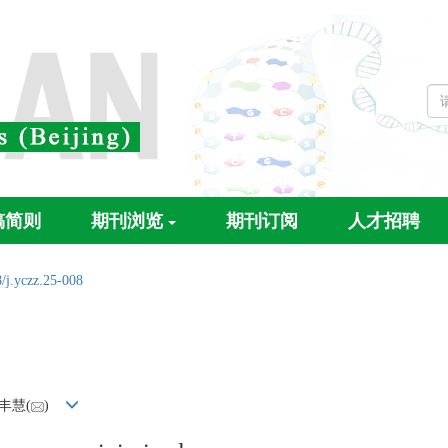
稿简则
期刊浏览
期刊订阅
人才招聘
/j.yczz.25-008
孙丰慧(
)