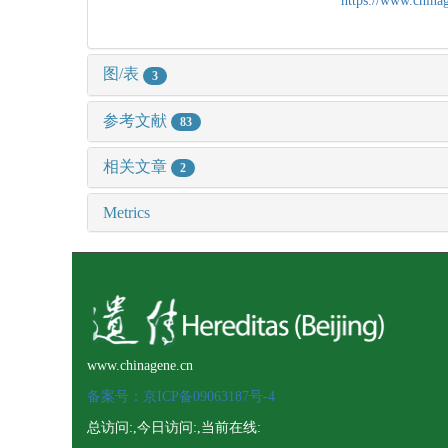
https://www.chin
图/表
3
参考文献
83
相关文章
2
Metrics
www.chinagene.cn
备案号：京ICP备09063187号-4
总访问:
,今日访问:
,当前在线: