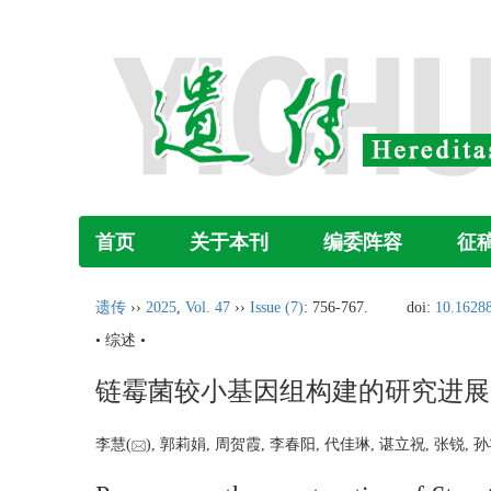
首页
关于本刊
编委阵容
征
遗传
››
2025
,
Vol. 47
››
Issue (7)
: 756-767.
doi:
10.16288
• 综述 •
链霉菌较小基因组构建的研究进展
李慧(
), 郭莉娟, 周贺霞, 李春阳, 代佳琳, 谌立祝, 张锐, 