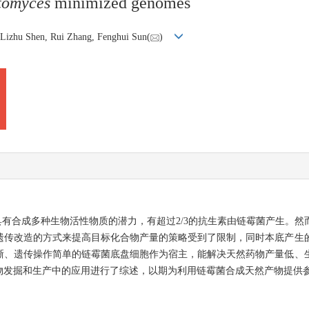
tomyces
minimized genomes
, Lizhu Shen, Rui Zhang, Fenghui Sun(
)
具有合成多种生物活性物质的潜力，有超过2/3的抗生素由链霉菌产生。
遗传改造的方式来提高目标化合物产量的策略受到了限制，同时本底产生
晰、遗传操作简单的链霉菌底盘细胞作为宿主，能解决天然药物产量低、
物发掘和生产中的应用进行了综述，以期为利用链霉菌合成天然产物提供