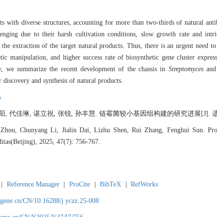
s with diverse structures, accounting for more than two-thirds of natural ant
lenging due to their harsh cultivation conditions, slow growth rate and int
 the extraction of the target natural products. Thus, there is an urgent need t
tic manipulation, and higher success rate of biosynthetic gene cluster expres
iew, we summarize the recent development of the chassis in
Streptomyces
and 
r discovery and synthesis of natural products.
s
 代佳琳, 谌立祝, 张锐, 孙丰慧. 链霉菌较小基因组构建的研究进展[J]. 遗传, 2025
Zhou, Chunyang Li, Jialin Dai, Lizhu Shen, Rui Zhang, Fenghui Sun. Pro
tas(Beijing), 2025, 47(7): 756-767.
|
Reference Manager
|
ProCite
|
BibTeX
|
RefWorks
agene.cn/CN/10.16288/j.yczz.25-008