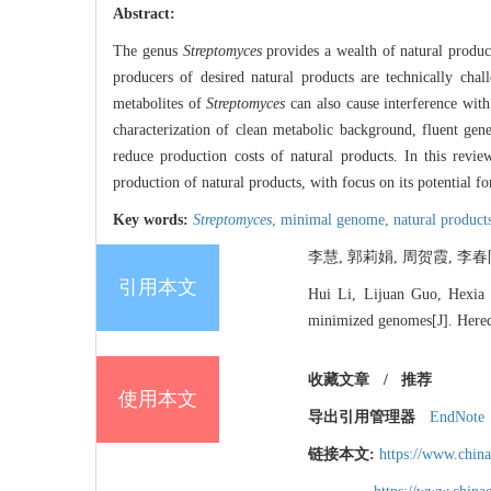
Abstract:
The genus
Streptomyces
provides a wealth of natural product
producers of desired natural products are technically chal
metabolites of
Streptomyces
can also cause interference with
characterization of clean metabolic background, fluent gene
reduce production costs of natural products. In this rev
production of natural products, with focus on its potential fo
Key words:
Streptomyces
,
minimal genome,
natural product
李慧, 郭莉娟, 周贺霞, 李春阳,
引用本文
Hui Li, Lijuan Guo, Hexia 
minimized genomes[J]. Heredi
收藏文章
/
推荐
使用本文
导出引用管理器
EndNote
链接本文:
https://www.chin