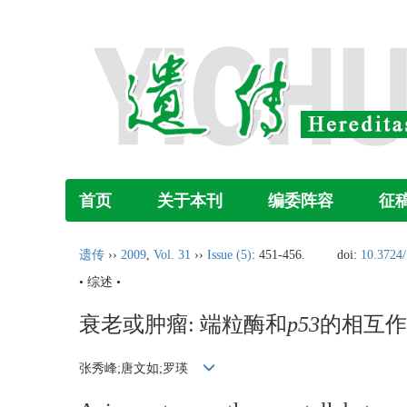
首页
关于本刊
编委阵容
征
遗传
››
2009
,
Vol. 31
››
Issue (5)
: 451-456.
doi:
10.3724/
• 综述 •
衰老或肿瘤: 端粒酶和
p53
的相互作
张秀峰;唐文如;罗瑛