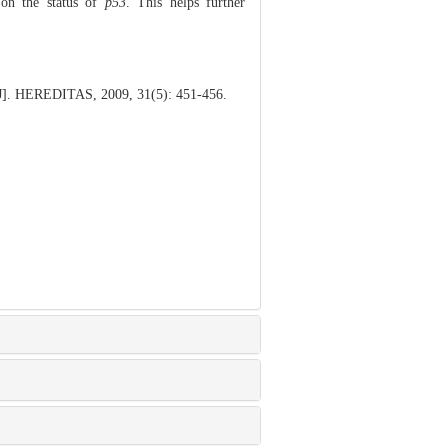
g on the status of
p53
. This helps further
J]. HEREDITAS, 2009, 31(5): 451-456.