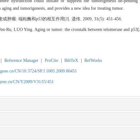
lomere dysfunction could initiate or suppress the tumorigenesis de-pendin
n aging and tumorigenesis, and provides a new idea for treating tumor.
老或肿瘤: 端粒酶和
p53
的相互作用[J]. 遗传, 2009, 31(5): 451-456.
u, LUO Ying. Aging or tumor: the crosstalk between telomerase and p53[
|
Reference Manager
|
ProCite
|
BibTeX
|
RefWorks
agene.cn/CN/10.3724/SP.J.1005.2009.00451
agene.cn/CN/Y2009/V31/I5/451