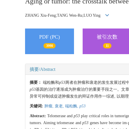
Aging or tumor: the crosstalk betwe
ZHANG Xiu-Feng;TANG Wen-Ru;LUO Ying
PDF (PC)
被引次数
3990
11
摘要/Abstract
摘要：
端粒酶和
p53
两者在肿瘤和衰老的发生发展过程
p53
基因的治疗逐渐成为肿瘤治疗的重要手段之一。文章
异常可抑制或促进肿瘤发生的辩证作用作一综述, 以期理
关键词:
肿瘤,
衰老,
端粒酶,
p53
Abstract:
Telomerase and
p53
play critical roles in tumori
tumors. Aiming telomerase and
p53
genes have become im-po