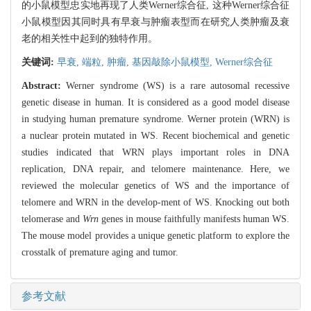
的小鼠模型忠实地再现了人类Werner综合征, 这种Werner综合征
小鼠模型因其同时具有早衰与肿瘤表型而在研究人类肿瘤及衰
老的相关性中起到的独特作用。
关键词:
早衰,
端粒,
肿瘤,
基因敲除小鼠模型,
Werner综合征
Abstract:
Werner syndrome (WS) is a rare autosomal recessive
genetic disease in human. It is considered as a good model disease
in studying human premature syndrome. Werner protein (WRN) is
a nuclear protein mutated in WS. Recent biochemical and genetic
studies indicated that WRN plays important roles in DNA
replication, DNA repair, and telomere maintenance. Here, we
reviewed the molecular genetics of WS and the importance of
telomere and WRN in the develop-ment of WS. Knocking out both
telomerase and
Wrn
genes in mouse faithfully manifests human WS.
The mouse model provides a unique genetic platform to explore the
crosstalk of premature aging and tumor.
参考文献