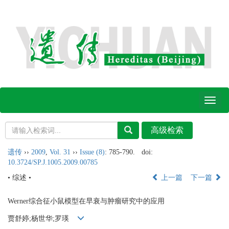
Toggl
naviga
遗传
››
2009
,
Vol. 31
››
Issue (8)
: 785-790.
doi:
10.3724/SP.J.1005.2009.00785
• 综述 •
上一篇
下一篇
Werner综合征小鼠模型在早衰与肿瘤研究中的应用
贾舒婷;杨世华;罗瑛