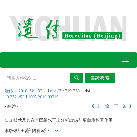
Toggl
naviga
遗传
››
2010
,
Vol. 32
››
Issue (3)
: 219-228.
doi:
10.3724/SP.J.1005.2010.00219
• 综述 •
上一篇
下一篇
ChIP技术及其在基因组水平上分析DNA与蛋白质相互作用
1
1
1,2
李敏俐
,王薇
,陆祖宏