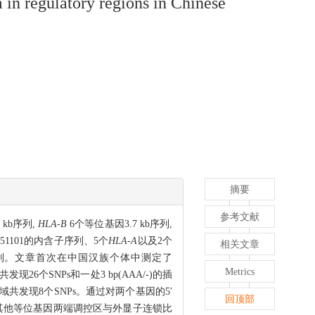
n regulatory regions in Chinese
摘要
参考文献
 kb序列,
HLA-B
6个等位基因3.7 kb序列,
151101的内含子序列、5个
HLA-A
以及2个
相关文章
长序列。文章首次在中国汉族个体中测定了
Metrics
现26个SNPs和一处3 bp(AAA/-)的插
伸区域共发现8个SNPs。通过对两个基因的5′
回顶部
1外, 其他等位基因两端调控区与外显子连锁比