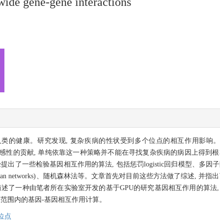
wide gene-gene interactions
的健康。研究发现, 复杂疾病的性状受到多个位点的相互作用影响。目前的
个SNP位点对疾病易感性的贡献, 单纯依靠这一种策略并不能在寻找复杂疾病的病因
基因相互作用的算法, 包括惩罚logistic回归模型、多因子降维(Multifacto
斯网络(Bayesian networks)、随机森林法等。文章首先对目前这些方法做了综
述了一种由笔者所在实验室开发的基于GPU的研究基因相互作用的算法, 该
因组范围内的基因-基因相互作用计算。
位点