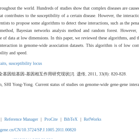
roughout the world. Hundreds of studies show that complex diseases are cause
t contributes to the susceptibility of a certain disease. However, the interac
cientists to propose some algorithms to detect these interactions, such as the pen
is method, Bayesian networks analysis method and random forest. However, 
ible of data at low dimensions. In this paper, we reviewed these algorithms, an
teraction in genome-wide association datasets. This algorithm is of low com
bility and speed.
raits,
susceptibility locus
基因-基因相互作用研究现状[J]. 遗传, 2011, 33(8): 820-828.
 SHI Yong-Yong. Current status of studies on genome-wide gene-gene inter
|
Reference Manager
|
ProCite
|
BibTeX
|
RefWorks
agene.cn/CN/10.3724/SP.J.1005.2011.00820