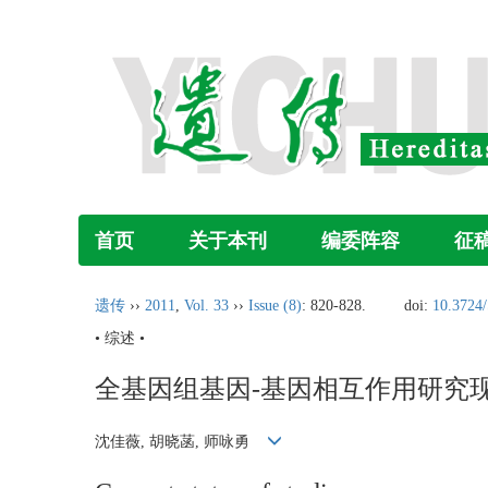
首页
关于本刊
编委阵容
征
遗传
››
2011
,
Vol. 33
››
Issue (8)
: 820-828.
doi:
10.3724/
• 综述 •
全基因组基因-基因相互作用研究
沈佳薇, 胡晓菡, 师咏勇