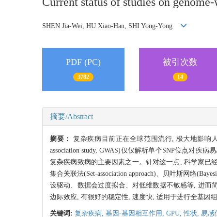
Current status of studies on genome-
SHEN Jia-Wei, HU Xiao-Han, SHI Yong-Yong
PDF (PC)
被引次数
3782
14
摘要/Abstract
摘要：
复杂疾病目前正在全球范围流行, 极大地影响人类
association study, GWAS)仅仅解析单
复杂疾病致病的主要因素之一。针对这一点, 科学家已经提出了一些检验
集合关联法(Set-association approach)、贝叶
设驱动、数据会过度拟合、对低维数据不敏感等, 进而简
边际效应, 有很好的稳定性, 速度快, 适用于进行全基
关键词:
复杂疾病,
基因-基因相互作用,
GPU,
性状,
易感