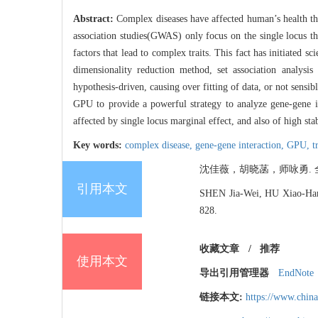
Abstract:
Complex diseases have affected human’s health th
association studies(GWAS) only focus on the single locus tha
factors that lead to complex traits. This fact has initiated s
dimensionality reduction method, set association analys
hypothesis-driven, causing over fitting of data, or not sens
GPU to provide a powerful strategy to analyze gene-gene in
affected by single locus marginal effect, and also of high sta
Key words:
complex disease,
gene-gene interaction,
GPU,
t
沈佳薇，胡晓菡，师咏勇. 全基因组
引用本文
SHEN Jia-Wei, HU Xiao-Han,
828.
收藏文章
/
推荐
使用本文
导出引用管理器
EndNote
链接本文:
https://www.chin