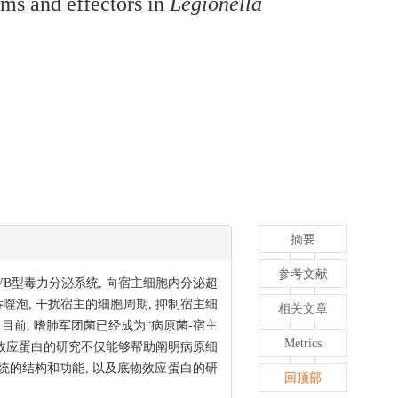
ms and effectors in
Legionella
摘要
参考文献
B型毒力分泌系统, 向宿主细胞内分泌超
噬泡, 干扰宿主的细胞周期, 抑制宿主细
相关文章
目前, 嗜肺军团菌已经成为“病原菌-宿主
Metrics
效应蛋白的研究不仅能够帮助阐明病原细
统的结构和功能, 以及底物效应蛋白的研
回顶部