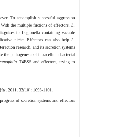
 fever. To accomplish successful aggression
With the multiple fuctions of effectors,
L.
disguises its Legionella containing vacuole
plicative niche. Effectors can also help
L.
eraction research, and its secretion systems
 the pathogenesis of intracellular bacterial
eumophila
T4BSS and effectors, trying to
3(10): 1093-1101.
gress of secretion systems and effectors