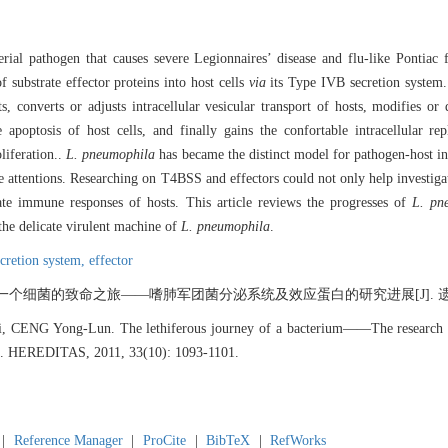
terial pathogen that causes severe Legionnaires’ disease and flu-like Pontiac
 substrate effector proteins into host cells
via
its Type IVB secretion system. 
, converts or adjusts intracellular vesicular transport of hosts, modifies or 
apoptosis of host cells, and finally gains the confortable intracellular re
liferation..
L. pneumophila
has became the distinct model for pathogen-host int
re attentions. Researching on T4BSS and effectors could not only help investigate
te immune responses of hosts. This article reviews the progresses of
L. pn
 the delicate virulent machine of
L. pneumophila
.
cretion system,
effector
菌的致命之旅——嗜肺军团菌分泌系统及效应蛋白的研究进展[J]. 遗传, 2011, 3
, CENG Yong-Lun. The lethiferous journey of a bacterium——The research pro
]. HEREDITAS, 2011, 33(10): 1093-1101.
|
Reference Manager
|
ProCite
|
BibTeX
|
RefWorks