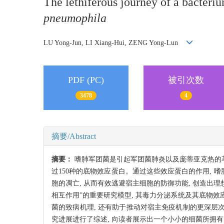
The lethiferous journey of a bacter
pneumophila
LU Yong-Jun, LI Xiang-Hui, ZENG Yong-Lun
PDF (PC)
被引次数
3478
4
摘要/Abstract
摘要：
嗜肺军团菌是引起军团菌肺炎以及庞蒂亚克热的革
过150种的底物效应蛋白。通过这些效应蛋白的作用, 
胞的凋亡, 从而有效逃避宿主细胞的防御功能, 创造出
相互作用”的重要研究模型, 其毒力分泌系统及其底物
菌的致病机理, 还有助于推动对宿主免疫机制的更深层次
究进展进行了综述, 向读者展示出一个小小的细菌所拥