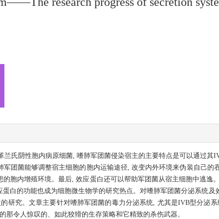
ium——The research progress of secretion syste
兰氏阴性胞内病原细菌, 嗜肺军团菌侵染宿主的主要特点是可以通过其IV
嗜肺军团菌能够调整宿主细胞的胞内运输途径, 改变内外环境来伪装自己的吞
理想的胞内增殖环境。最后, 效应蛋白还可以帮助军团菌从宿主细胞中逃逸。
效应蛋白的功能也成为细胞微生物学的研究热点。对嗜肺军团菌分泌系统及
的研究。文章主要针对嗜肺军团菌的毒力分泌系统, 尤其是IVB型分泌系
有的那令人惊叹的、如此狡猾的生存策略和它精致的杀伤武器。