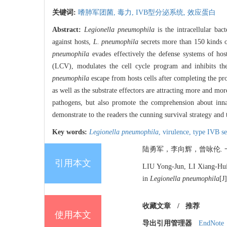
关键词:
嗜肺军团菌,
毒力,
IVB型分泌系统,
效应蛋白
Abstract:
Legionella pneumophila
is the intracellular bac
against hosts,
L. pneumophila
secrets more than 150 kinds of
pneumophila
evades effectively the defense systems of hosts
(LCV), modulates the cell cycle program and inhibits the 
pneumophila
escape from hosts cells after completing the pro
as well as the substrate effectors are attracting more and mo
pathogens, but also promote the comprehension about inna
demonstrate to the readers the cunning survival strategy and
Key words:
Legionella pneumophila
,
virulence,
type IVB se
陆勇军，李向辉，曾咏伦. 一个细
引用本文
LIU Yong-Jun, LI Xiang-Hui
in
Legionella pneumophila
[J
收藏文章
/
推荐
使用本文
导出引用管理器
EndNote