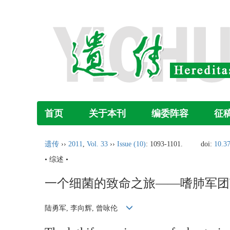
首页
关于本刊
编委阵容
征
遗传
››
2011
,
Vol. 33
››
Issue (10)
: 1093-1101.
doi:
10.3
• 综述 •
一个细菌的致命之旅——嗜肺军团
陆勇军, 李向辉, 曾咏伦