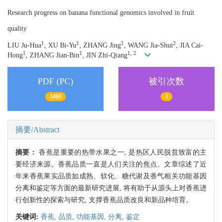
Research progress on banana functional genomics involved in fruit
quality
1
1
1
2
LIU Ju-Hua
, XU Bi-Yu
, ZHANG Jing
, WANG Jia-Shui
, JIA Cai-
1
1
1, 2
Hong
, ZHANG Jian-Bin
, JIN Zhi-Qiang
PDF (PC)
被引次数
3469
3
摘要/Abstract
摘要：
香蕉是重要的热带水果之一, 是热区人民脱贫致富的主
要经济来源。香蕉品质一直是人们关注的焦点。文章综述了近
年来香蕉果实品质如成熟、软化、糖代谢及香气相关功能基因
分离和鉴定等方面的最新研究进展, 将有助于从源头上对香蕉进
行创新性的探索与研究, 支撑香蕉品质改良和新品种培育。
关键词:
香蕉,
品质,
功能基因,
分离,
鉴定