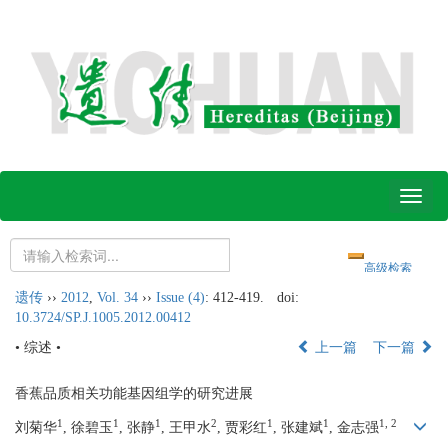
Toggl
naviga
遗传
››
2012
,
Vol. 34
››
Issue (4)
: 412-419.
doi:
10.3724/SP.J.1005.2012.00412
• 综述 •
上一篇
下一篇
香蕉品质相关功能基因组学的研究进展
1
1
1
2
1
1
1, 2
刘菊华
, 徐碧玉
, 张静
, 王甲水
, 贾彩红
, 张建斌
, 金志强