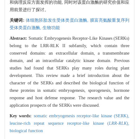
和病理反应方面发挥的功能, 同时对该蛋白激酶的研究价值和应
用前景进行了探讨。
关键词:
体细胞胚胎发生受体类蛋白激酶,
膜富亮氨酸重复序列
受体类蛋白激酶,
生物功能
Abstract:
Somatic Embryogenesis Receptor-Like Kinases (SERKs)
belong to the LRR-RLK II subfamily, which contain three
conserved domains: an extracellular domain, a transmembrane
domain, and an intracellular catalytic kinase domain. Previous
studies had found that SERKs play many roles during plant
development. This review made a brief introduction about the
character of the SERKs and described the biological function of
these proteins in somatic embryogenesis, sporogenesis, hormone
response and host defense response. The research value and the
application prospects of the SERKs were discussed.
Key words:
somatic embryogenesis receptor-like kinase (SERK),
leucine-rich repeat sequence receptor-like kinase (
LRR-RLK
),
biological function