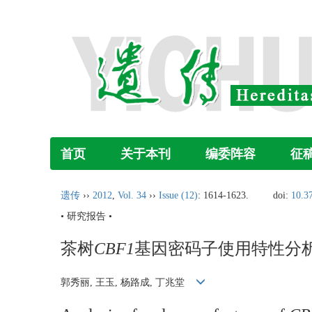
首页
关于本刊
编委阵容
征
遗传
››
2012
,
Vol. 34
››
Issue (12)
: 1614-1623.
doi:
10.3
• 研究报告 •
茶树
CBF1
基因密码子使用特性分
郭秀丽, 王玉, 杨路成, 丁兆堂