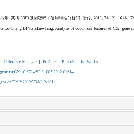
兆堂. 茶树
CBF1
基因密码子使用特性分析[J]. 遗传, 2012, 34(12): 1614-162
u-Cheng DING Zhao-Tang. Analysis of codon use features of
CBF
gene i
|
Reference Manager
|
ProCite
|
BibTeX
|
RefWorks
agene.cn/CN/10.3724/SP.J.1005.2012.01614
agene.cn/CN/Y2012/V34/I12/1614