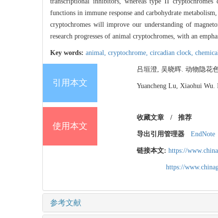
transcriptional inhibitors, whereas type II cryptochromes d
functions in immune response and carbohydrate metabolism, 
cryptochromes will improve our understanding of magnetore
research progresses of animal cryptochromes, with an emphasis
Key words:
animal,
cryptochrome,
circadian clock,
chemica
吕垣澄, 吴晓晖. 动物隐花色素研究进
引用本文
Yuancheng Lu, Xiaohui Wu. R
收藏文章
/
推荐
使用本文
导出引用管理器
EndNote
链接本文:
https://www.chin
https://www.chin
参考文献