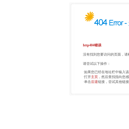
http404错误
没有找到您要访问的页面，请检
请尝试以下操作：
·如果您已经在地址栏中输入
·打开
主页
，然后查找指向您感
·单击
后退
链接，尝试其他链接