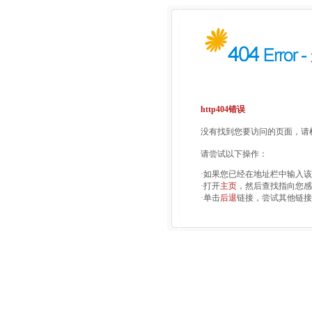
http404错误
没有找到您要访问的页面，请检
请尝试以下操作：
·如果您已经在地址栏中输入
·打开
主页
，然后查找指向您感
·单击
后退
链接，尝试其他链接