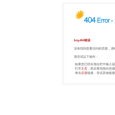
http404错误
没有找到您要访问的页面，请检
请尝试以下操作：
·如果您已经在地址栏中输入
·打开
主页
，然后查找指向您感
·单击
后退
链接，尝试其他链接