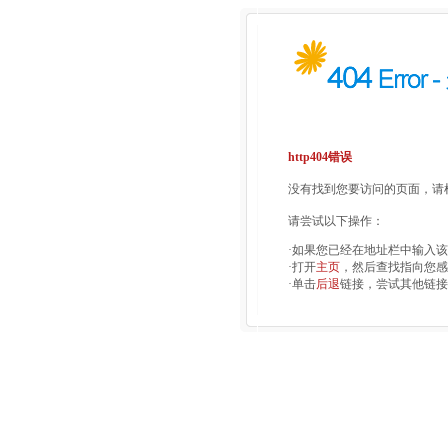
http404错误
没有找到您要访问的页面，请检
请尝试以下操作：
·如果您已经在地址栏中输入
·打开
主页
，然后查找指向您感
·单击
后退
链接，尝试其他链接