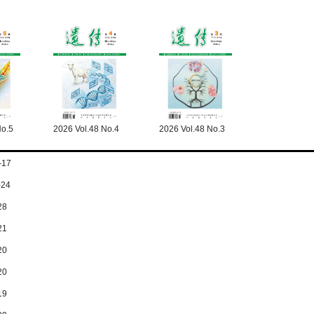
No.5
2026 Vol.48 No.4
2026 Vol.48 No.3
-17
-24
28
21
20
20
19