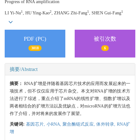
Progress of RNA amplification
1
2
1
1
LI Yi-Nu
, HU Ying-Kao
, ZHANG Zhi-Fang
, SHEN Gui-Fang
PDF (PC)
被引次数
3018
6
摘要/Abstract
摘要：
RNA扩增是伴随着基因芯片技术的应用而发展起来的一
项技术，但不仅仅应用于芯片杂交。本文对RNA扩增的技术方
法进行了综述，重点介绍了mRNA的线性扩增、指数扩增以及
两者相结合的扩增方法以及优缺点，对microRNA的扩增方法也
作了介绍，并对将来的发展作了展望。
关键词:
基因芯片,
小RNA,
聚合酶链式反应,
体外转录,
RNA扩
增