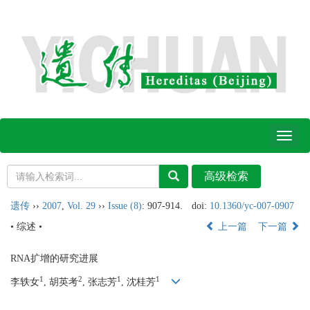
Toggl
naviga
遗传
››
2007
,
Vol. 29
››
Issue (8)
: 907-914.
doi:
10.1360/yc-007-0907
• 综述 •
上一篇
下一篇
RNA扩增的研究进展
1
2
1
1
李轶女
, 胡英考
, 张志芳
, 沈桂芳