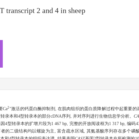
 transcript 2 and 4 in sheep
2+
Ca
激活的钙蛋白酶抑制剂, 在肌肉组织的蛋白质降解过程中起重要的
型转录本和4型转录本的部分cDNA序列, 并对序列进行生物信息学分析。
CA
因4型转录本的扩增片段为1 467 bp, 完整的开放阅读框为1 317 bp, 编
的二级结构均以螺旋为主, 富含疏水区域, 其氨基酸序列存在多个磷酸化位点以及蛋
转录本和4型转录本的组织表达谱, 结果表明
CAST
基因2型转录本在所检测的1