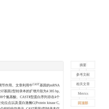
摘要
参考文献
相关文章
CAST
调节作用。文章利用牛
基因的mRNA
ST
基因2型转录本的扩增片段为4 385 bp,
Metrics
码438个氨基酸。CASTⅡ型蛋白序列存在4个
白激酶C(Protein kinase C,
回顶部
0个组织中均表达,
CAST
基因4型转录本仅