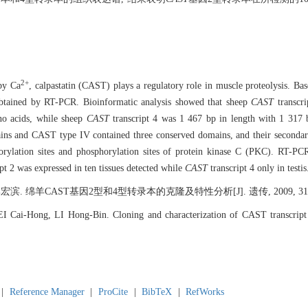
2+
 by Ca
, calpastatin (CAST) plays a regulatory role in muscle proteolysis. B
obtained by RT-PCR. Bioinformatic analysis showed that sheep
CAST
transcr
o acids, while sheep
CAST
transcript 4 was 1 467 bp in length with 1 317
ins and CAST type IV contained three conserved domains, and their secondary
horylation sites and phosphorylation sites of protein kinase C (PKC). RT-PC
ipt 2 was expressed in ten tissues detected while
CAST
transcript 4 only in testis
羊CAST基因2型和4型转录本的克隆及特性分析[J]. 遗传, 2009, 31(11): 
Cai-Hong, LI Hong-Bin. Cloning and characterization of CAST transcript
|
Reference Manager
|
ProCite
|
BibTeX
|
RefWorks