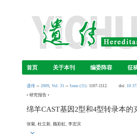
首页
关于本刊
编委阵容
征
遗传
››
2009
,
Vol. 31
››
Issue (11)
: 1107-1112.
doi:
10.37
• 研究报告 •
绵羊CAST基因2型和4型转录本
张菊, 杜立新, 魏彩虹, 李宏滨