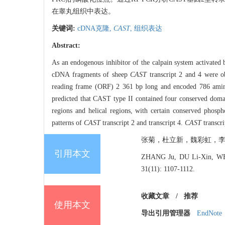
在睾丸组织中表达。
关键词:
cDNA克隆,
CAST
,
组织表达
Abstract:
As an endogenous inhibitor of the calpain system activated
cDNA fragments of sheep
CAST
transcript 2 and 4 were 
reading frame (ORF) 2 361 bp long and encoded 786 amin
predicted that CAST type II contained four conserved doma
regions and helical regions, with certain conserved phosp
patterns of
CAST
transcript 2 and transcript 4.
CAST
transcr
张菊，杜立新，魏彩虹，李宏滨. 绵
引用本文
ZHANG Ju, DU Li-Xin, WEI 
31(11): 1107-1112.
收藏文章
/
推荐
使用本文
导出引用管理器
EndNote