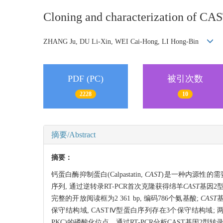
Cloning and characterization of CAST
ZHANG Ju, DU Li-Xin, WEI Cai-Hong, LI Hong-Bin
PDF (PC)
被引次数
2228
10
摘要/Abstract
摘要：
钙蛋白酶抑制蛋白(Calpastatin,
CAST
)是一种内源性的需要
序列, 通过逆转录RT-PCR首次克隆获得绵羊
CAST
基因2
完整的开放阅读框为2 361 bp, 编码786个氨基酸;
CAST
基
保守结构域, CASTⅣ型蛋白序列存在3个保守结构域; 两者
PKC)的磷酸化位点。通过RT-PCR分析CAST基因2型