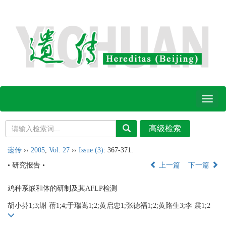
Toggl
naviga
遗传
››
2005
,
Vol. 27
››
Issue (3)
: 367-371.
• 研究报告 •
上一篇
下一篇
鸡种系嵌和体的研制及其AFLP检测
胡小芬1;3;谢 蓓1;4;于瑞嵩1;2;黄启忠1;张德福1;2;黄路生3;李 震1;2