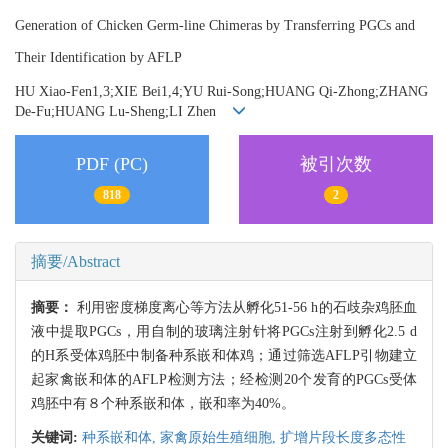
Generation of Chicken Germ-line Chimeras by Transferring PGCs and
Their Identification by AFLP
HU Xiao-Fen1,3;XIE Bei1,4;YU Rui-Song;HUANG Qi-Zhong;ZHANG
De-Fu;HUANG Lu-Sheng;LI Zhen
PDF (PC)
被引次数
818
2
摘要/Abstract
摘要：
利用密度梯度离心等方法从孵化51-56 h的石歧杂鸡胚血
液中提取PGCs，用自制的玻璃注射针将PGCs注射到孵化2.5 d
的H系受体鸡胚中制备种系嵌和体鸡；通过筛选AFLP引物建立
起家禽嵌和体的AFLP检测方法；经检测20个发育的PGCs受体
鸡胚中有８个种系嵌和体，嵌和率为40%。
关键词:
种系嵌和体,
家禽原始生殖细胞,
扩增片段长度多态性