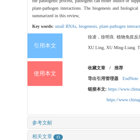
the pathogenic process, pathogens can either induce or suppr
plant-pathogen interactions. The biogenesis and biological
summarized in this review,
Key words:
small RNAs,
biogenesis,
plant-pathogen interac
徐凌，徐明良. 植物免疫反应中的小RN
引用本文
XU Ling, XU Ming-Liang. Th
收藏文章
/
推荐
使用本文
导出引用管理器
EndNote
链接本文:
https://www.chin
https://www.chin
参考文献
相关文章
15