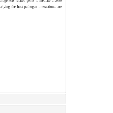
thogenesis-related genes to mediate diverse
rlying the host-pathogen interactions, are