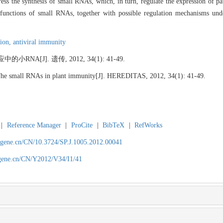
ess the synthesis of small RNAs, which, in turn, regulate the expression of pa
 functions of small RNAs, together with possible regulation mechanisms unde
tion,
antiviral immunity
A[J]. 遗传, 2012, 34(1): 41-49.
e small RNAs in plant immunity[J]. HEREDITAS, 2012, 34(1): 41-49.
|
Reference Manager
|
ProCite
|
BibTeX
|
RefWorks
agene.cn/CN/10.3724/SP.J.1005.2012.00041
agene.cn/CN/Y2012/V34/I1/41