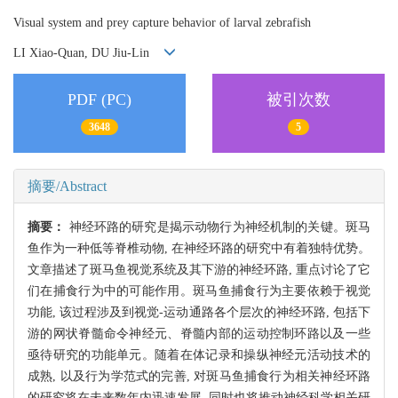
Visual system and prey capture behavior of larval zebrafish
LI Xiao-Quan, DU Jiu-Lin
PDF (PC)
被引次数
3648
5
摘要/Abstract
摘要：
神经环路的研究是揭示动物行为神经机制的关键。斑马
鱼作为一种低等脊椎动物, 在神经环路的研究中有着独特优势。
文章描述了斑马鱼视觉系统及其下游的神经环路, 重点讨论了它
们在捕食行为中的可能作用。斑马鱼捕食行为主要依赖于视觉
功能, 该过程涉及到视觉-运动通路各个层次的神经环路, 包括下
游的网状脊髓命令神经元、脊髓内部的运动控制环路以及一些
亟待研究的功能单元。随着在体记录和操纵神经元活动技术的
成熟, 以及行为学范式的完善, 对斑马鱼捕食行为相关神经环路
的研究将在未来数年内迅速发展, 同时也将推动神经科学相关研