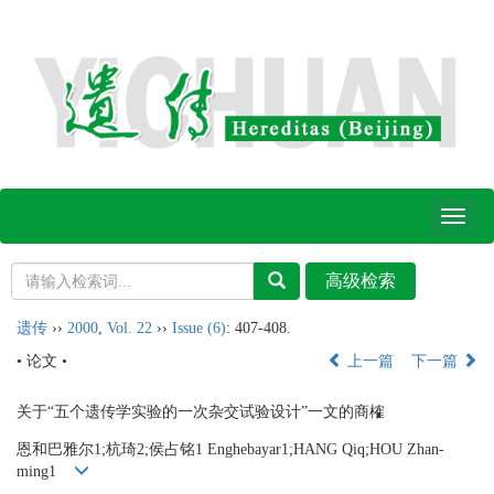
Toggl
naviga
遗传
››
2000
,
Vol. 22
››
Issue (6)
: 407-408.
• 论文 •
上一篇
下一篇
关于“五个遗传学实验的一次杂交试验设计”一文的商榷
恩和巴雅尔1;杭琦2;侯占铭1 Enghebayar1;HANG Qiq;HOU Zhan-
ming1