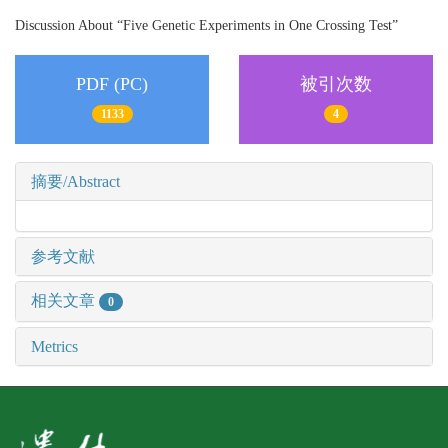
Discussion About “Five Genetic Experiments in One Crossing Test”
PDF (PC)
被引次数
1133
4
摘要/Abstract
参考文献
相关文章
0
Metrics