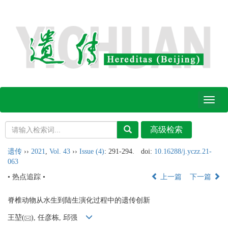
Toggl
naviga
遗传
››
2021
,
Vol. 43
››
Issue (4)
: 291-294.
doi:
10.16288/j.yczz.21-
063
• 热点追踪 •
上一篇
下一篇
脊椎动物从水生到陆生演化过程中的遗传创新
王堃(
), 任彦栋, 邱强