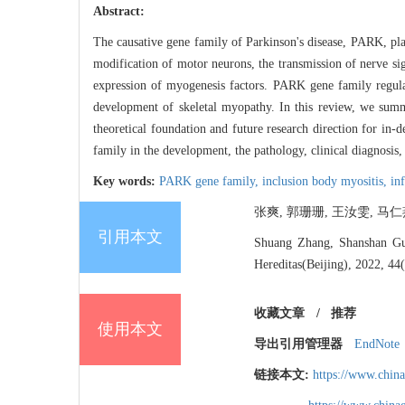
Abstract:
The causative gene family of Parkinson's disease, PARK, play
modification of motor neurons, the transmission of nerve sig
expression of myogenesis factors. PARK gene family regulat
development of skeletal myopathy. In this review, we summa
theoretical foundation and future research direction for in
family in the development, the pathology, clinical diagnosis,
Key words:
PARK gene family,
inclusion body myositis,
in
张爽, 郭珊珊, 王汝雯, 马仁燕,
引用本文
Shuang Zhang, Shanshan Gu
Hereditas(Beijing), 2022, 44
收藏文章
/
推荐
使用本文
导出引用管理器
EndNote
链接本文:
https://www.chin