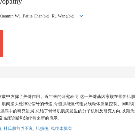
yopathy
ianmin Wu, Peijie Chen(
), Ru Wang(
)
生发展中发挥了关键作用。近年来的研究表明,这一关键基因家族在骨骼肌
经-肌肉接头处神经信号的传递,骨骼肌能量代谢及线粒体质量控制、同时调
肌肌病中的研究进展,总结了骨骼肌肌病发生的分子机制及研究方向,以期为
及临床诊断和治疗带来新的启示。
,
杜氏肌营养不良,
肌损伤,
线粒体肌病