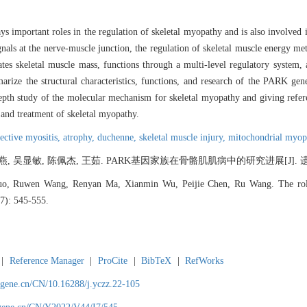
s important roles in the regulation of skeletal myopathy and is also involved i
nals at the nerve-muscle junction, the regulation of skeletal muscle energy me
es skeletal muscle mass, functions through a multi-level regulatory system, 
rize the structural characteristics, functions, and research of the PARK gen
-depth study of the molecular mechanism for skeletal myopathy and giving refe
 and treatment of skeletal myopathy.
fective myositis,
atrophy,
duchenne,
skeletal muscle injury,
mitochondrial myop
 吴显敏, 陈佩杰, 王茹. PARK基因家族在骨骼肌肌病中的研究进展[J]. 遗传, 2022
o, Ruwen Wang, Renyan Ma, Xianmin Wu, Peijie Chen, Ru Wang. The rol
(7): 545-555.
|
Reference Manager
|
ProCite
|
BibTeX
|
RefWorks
agene.cn/CN/10.16288/j.yczz.22-105