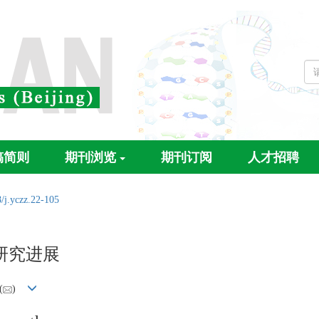
稿简则
期刊浏览
期刊订阅
人才招聘
/j.yczz.22-105
研究进展
(
)