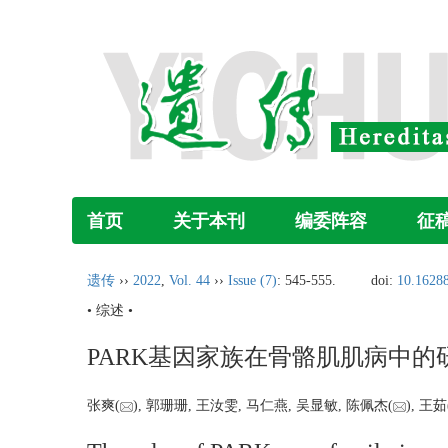
首页
关于本刊
编委阵容
征
遗传
››
2022
,
Vol. 44
››
Issue (7)
: 545-555.
doi:
10.16288
• 综述 •
PARK基因家族在骨骼肌肌病中的
张爽(
), 郭珊珊, 王汝雯, 马仁燕, 吴显敏, 陈佩杰(
), 王茹