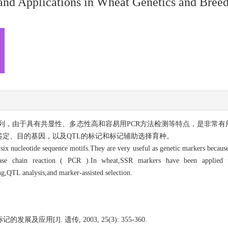
and Applications in Wheat Genetics and Bree
列，由于具有共显性、多态性高和容易用PCR方法检测等特点，是非常有
定、目的基因，以及QTL的标记和标记辅助选择育种。
 six nucleotide sequence motifs.They are very useful as genetic markers because
erase chain reaction ( PCR ).In wheat,SSR markers have been applied t
ing,QTL analysis,and marker-assisted selection.
及应用[J]. 遗传, 2003, 25(3): 355-360.