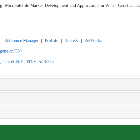
. Microsatellite Marker Development and Applications in Wheat Genetics a
|
Reference Manager
|
ProCite
|
BibTeX
|
RefWorks
agene.cn/CN/
agene.cn/CN/Y2003/V25/I3/355