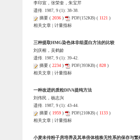
李印宣，张荣奎，朱宝芹
遗传. 1987, 9 (1): 38-38.
摘要
(
2036
)
PDF
(152KB) (
1121
)
相关文章
|
计量指标
三种提取HMG染色体非组蛋白方法的比较
刘庆榕，吴鹤龄
遗传. 1987, 9 (1): 39-42.
摘要
(
2234
)
PDF
(393KB) (
828
)
相关文章
|
计量指标
一种改进的质粒DIVA提纯方法
刘伟民，杨志兴
遗传. 1987, 9 (1): 43-44.
摘要
(
1959
)
PDF
(210KB) (
1133
)
相关文章
|
计量指标
小麦未传粉子房培养及其单倍体植株无性系的保存与繁