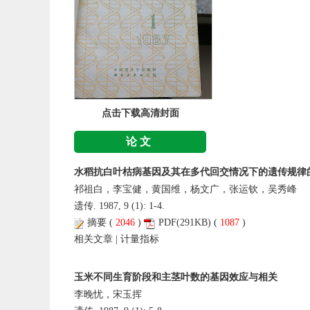
点击下载高清封面
论文
水稻抗白叶枯病基因及其在多代回交情况下的遗传规律
祁祖白，李宝健，黄国维，杨文广，张运钦，吴秀峰
遗传. 1987, 9 (1): 1-4.
摘要
(
2046
)
PDF
(291KB) (
1087
)
相关文章
|
计量指标
玉米不同生育阶段和主茎叶数的基因效应与相关
李晚忧，宋玉挥