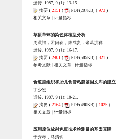
遗传. 1987, 9 (1): 13-15.
摘要
(
2151
)
PDF
(207KB) (
973
)
相关文章
|
计量指标
草原革蟀的染色体核型分析
周洪福，孟阳春，康成贵，诸葛洪祥
遗传. 1987, 9 (1): 16-17.
摘要
(
2401
)
PDF
(585KB) (
821
)
参考文献
|
相关文章
|
计量指标
食道癌组织和胎儿食管粘膜基因文库的建立
丁少宏
遗传. 1987, 9 (1): 18-21.
摘要
(
2164
)
PDF
(490KB) (
1025
)
相关文章
|
计量指标
应用原位放射免疫技术检测目的基因克隆
于秀琴，马清钧