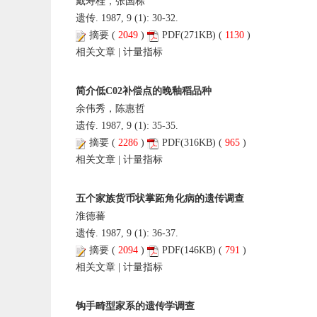
戴寿桂，张国栋
遗传. 1987, 9 (1): 30-32.
摘要
(
2049
)
PDF
(271KB) (
1130
)
相关文章
|
计量指标
简介低C02补偿点的晚釉稻品种
余伟秀，陈惠哲
遗传. 1987, 9 (1): 35-35.
摘要
(
2286
)
PDF
(316KB) (
965
)
相关文章
|
计量指标
五个家族货币状掌跖角化病的遗传调查
淮德蕃
遗传. 1987, 9 (1): 36-37.
摘要
(
2094
)
PDF
(146KB) (
791
)
相关文章
|
计量指标
钩手畸型家系的遗传学调查