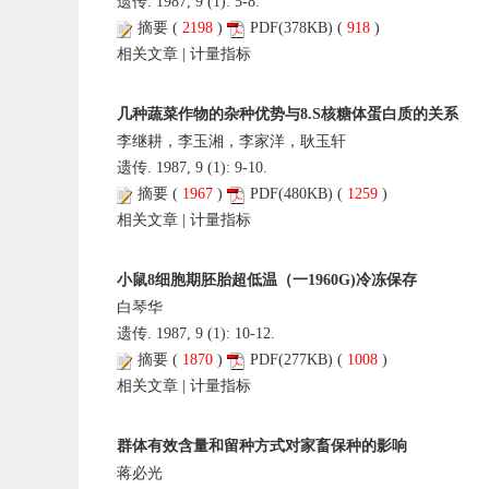
遗传. 1987, 9 (1): 5-8.
摘要
(
2198
)
PDF
(378KB) (
918
)
相关文章
|
计量指标
几种蔬菜作物的杂种优势与8.S核糖体蛋白质的关系
李继耕，李玉湘，李家洋，耿玉轩
遗传. 1987, 9 (1): 9-10.
摘要
(
1967
)
PDF
(480KB) (
1259
)
相关文章
|
计量指标
小鼠8细胞期胚胎超低温（一1960G)冷冻保存
白琴华
遗传. 1987, 9 (1): 10-12.
摘要
(
1870
)
PDF
(277KB) (
1008
)
相关文章
|
计量指标
群体有效含量和留种方式对家畜保种的影响
蒋必光