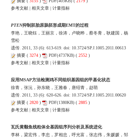
摘要
(
3155
)
PDF
(403KB) (
2179
)
参考文献
|
相关文章
|
计量指标
PTEN
抑制胚胎原肠胚形成期EMT的过程
李艳，王晓钰，王丽京，徐涛，卢晓晔，蔡冬青，耿建国，杨
雪松
遗传. 2011, 33 (6): 613-619. doi:
10.3724/SP.J.1005.2011.00613
摘要
(
3274
)
PDF
(4737KB) (
2552
)
参考文献
|
相关文章
|
计量指标
应用MSAP方法检测鸡不同组织基因组的甲基化状态
徐青，张沅，孙东晓，王雅春，唐绍青，赵萌
遗传. 2011, 33 (6): 620-626. doi:
10.3724/SP.J.1005.2011.00620
摘要
(
2820
)
PDF
(1380KB) (
2885
)
参考文献
|
相关文章
|
计量指标
瓦氏黄颡鱼线粒体全基因组序列分析及系统进化
李林，梁宏伟，李忠，罗相忠，呼光富，张志伟，朱媛媛，邹