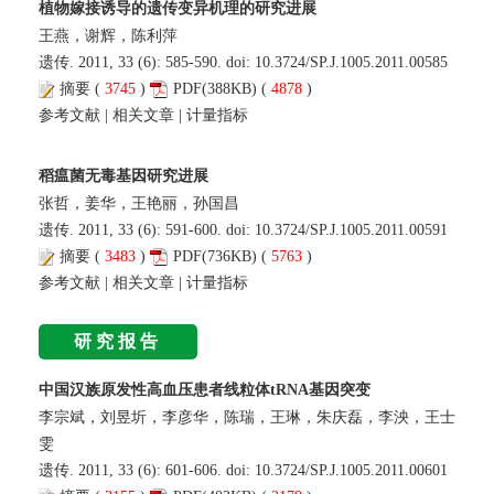
植物嫁接诱导的遗传变异机理的研究进展
王燕，谢辉，陈利萍
遗传. 2011, 33 (6): 585-590. doi:
10.3724/SP.J.1005.2011.00585
摘要
(
3745
)
PDF
(388KB) (
4878
)
参考文献
|
相关文章
|
计量指标
稻瘟菌无毒基因研究进展
张哲，姜华，王艳丽，孙国昌
遗传. 2011, 33 (6): 591-600. doi:
10.3724/SP.J.1005.2011.00591
摘要
(
3483
)
PDF
(736KB) (
5763
)
参考文献
|
相关文章
|
计量指标
研究报告
中国汉族原发性高血压患者线粒体tRNA基因突变
李宗斌，刘昱圻，李彦华，陈瑞，王琳，朱庆磊，李泱，王士
雯
遗传. 2011, 33 (6): 601-606. doi:
10.3724/SP.J.1005.2011.00601