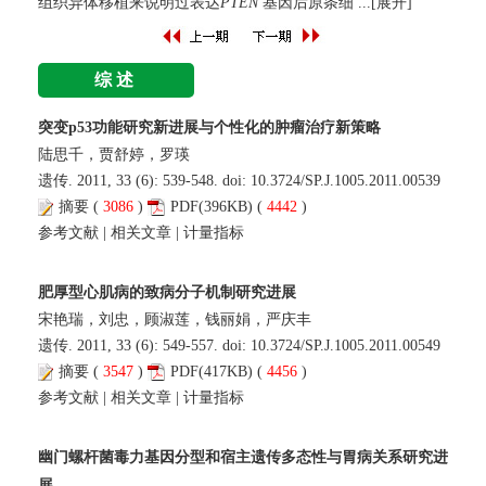
组织异体移植来说明过表达
PTEN
基因后原条细
...[展开]
综述
突变p53功能研究新进展与个性化的肿瘤治疗新策略
陆思千，贾舒婷，罗瑛
遗传. 2011, 33 (6): 539-548. doi:
10.3724/SP.J.1005.2011.00539
摘要
(
3086
)
PDF
(396KB) (
4442
)
参考文献
|
相关文章
|
计量指标
肥厚型心肌病的致病分子机制研究进展
宋艳瑞，刘忠，顾淑莲，钱丽娟，严庆丰
遗传. 2011, 33 (6): 549-557. doi:
10.3724/SP.J.1005.2011.00549
摘要
(
3547
)
PDF
(417KB) (
4456
)
参考文献
|
相关文章
|
计量指标
幽门螺杆菌毒力基因分型和宿主遗传多态性与胃病关系研究进
展