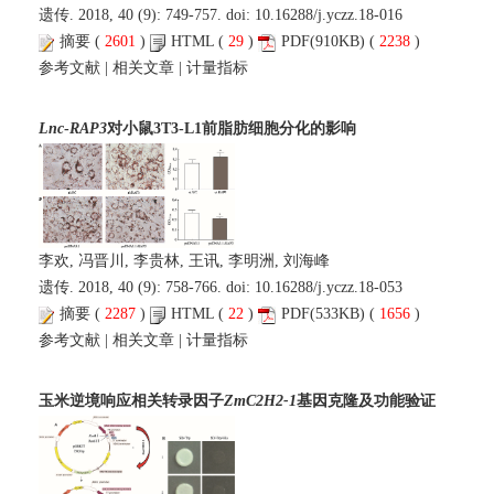
遗传. 2018, 40 (9): 749-757. doi:
10.16288/j.yczz.18-016
摘要
(
2601
)
HTML
(
29
)
PDF
(910KB) (
2238
)
参考文献
|
相关文章
|
计量指标
Lnc
-
RAP3
对小鼠3T3-L1前脂肪细胞分化的影响
李欢, 冯晋川, 李贵林, 王讯, 李明洲, 刘海峰
遗传. 2018, 40 (9): 758-766. doi:
10.16288/j.yczz.18-053
摘要
(
2287
)
HTML
(
22
)
PDF
(533KB) (
1656
)
参考文献
|
相关文章
|
计量指标
玉米逆境响应相关转录因子
ZmC2H2-1
基因克隆及功能验证