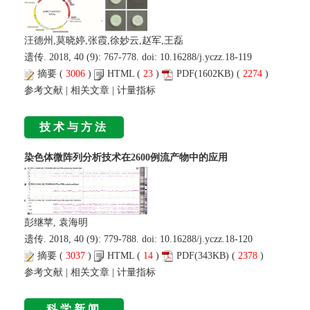
汪德州,莫晓婷,张霞,徐妙云,赵军,王磊
遗传. 2018, 40 (9): 767-778. doi:
10.16288/j.yczz.18-119
摘要
(
3006
)
HTML
(
23
)
PDF
(1602KB) (
2274
)
参考文献
|
相关文章
|
计量指标
技术与方法
染色体微阵列分析技术在2600例流产物中的应用
彭继苹, 袁海明
遗传. 2018, 40 (9): 779-788. doi:
10.16288/j.yczz.18-120
摘要
(
3037
)
HTML
(
14
)
PDF
(343KB) (
2378
)
参考文献
|
相关文章
|
计量指标
科学新闻