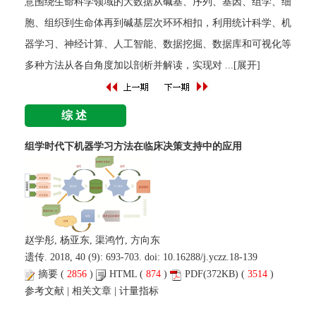
意围绕生命科学领域的大数据从碱基、序列、基因、组学、细
胞、组织到生命体再到碱基层次环环相扣，利用统计科学、机
器学习、神经计算、人工智能、数据挖掘、数据库和可视化等
多种方法从各自角度加以剖析并解读，实现对
...[展开]
综述
组学时代下机器学习方法在临床决策支持中的应用
赵学彤, 杨亚东, 渠鸿竹, 方向东
遗传. 2018, 40 (9): 693-703. doi:
10.16288/j.yczz.18-139
摘要
(
2856
)
HTML
(
874
)
PDF
(372KB) (
3514
)
参考文献
|
相关文章
|
计量指标