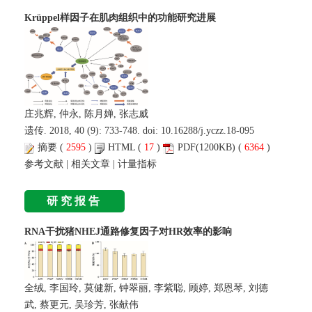
Krüppel样因子在肌肉组织中的功能研究进展
庄兆辉, 仲永, 陈月婵, 张志威
遗传. 2018, 40 (9): 733-748. doi:
10.16288/j.yczz.18-095
摘要
(
2595
)
HTML
(
17
)
PDF
(1200KB) (
6364
)
参考文献
|
相关文章
|
计量指标
研究报告
RNA干扰猪NHEJ通路修复因子对HR效率的影响
全绒, 李国玲, 莫健新, 钟翠丽, 李紫聪, 顾婷, 郑恩琴, 刘德
武, 蔡更元, 吴珍芳, 张献伟