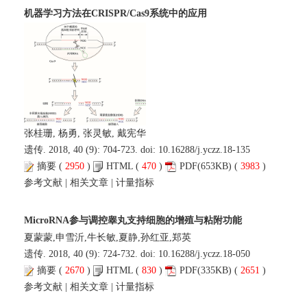
机器学习方法在CRISPR/Cas9系统中的应用
张桂珊, 杨勇, 张灵敏, 戴宪华
遗传. 2018, 40 (9): 704-723. doi:
10.16288/j.yczz.18-135
摘要
(
2950
)
HTML
(
470
)
PDF
(653KB) (
3983
)
参考文献
|
相关文章
|
计量指标
MicroRNA参与调控睾丸支持细胞的增殖与粘附功能
夏蒙蒙,申雪沂,牛长敏,夏静,孙红亚,郑英
遗传. 2018, 40 (9): 724-732. doi:
10.16288/j.yczz.18-050
摘要
(
2670
)
HTML
(
830
)
PDF
(335KB) (
2651
)
参考文献
|
相关文章
|
计量指标