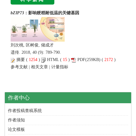
bZIP73
：影响粳稻耐低温的关键基因
刘次桃, 区树俊, 储成才
遗传. 2018, 40 (9): 789-790.
摘要
(
1254
)
HTML
(
15
)
PDF
(259KB) (
2172
)
参考文献
|
相关文章
|
计量指标
作者中心
作者投稿查稿系统
作者须知
论文模板