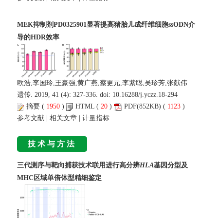
MEK抑制剂PD0325901显著提高猪胎儿成纤维细胞ssODN介
导的HDR效率
欧浩,李国玲,王豪强,黄广燕,蔡更元,李紫聪,吴珍芳,张献伟
遗传. 2019, 41 (4): 327-336. doi:
10.16288/j.yczz.18-294
摘要
(
1950
)
HTML
(
20
)
PDF
(852KB) (
1123
)
参考文献
|
相关文章
|
计量指标
技术与方法
三代测序与靶向捕获技术联用进行高分辨
HLA
基因分型及
MHC区域单倍体型精细鉴定