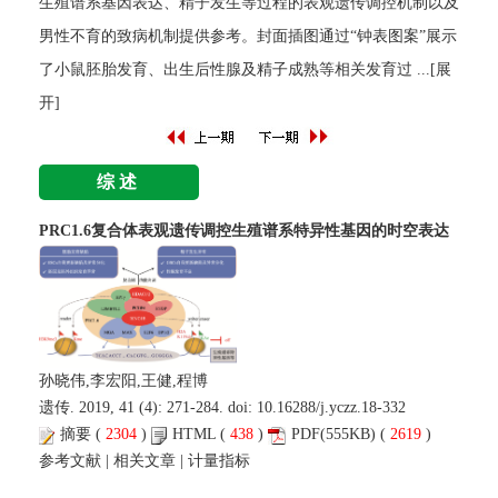
生殖谱系基因表达、精子发生等过程的表观遗传调控机制以及
男性不育的致病机制提供参考。封面插图通过“钟表图案”展示
了小鼠胚胎发育、出生后性腺及精子成熟等相关发育过
...[展
开]
综述
PRC1.6复合体表观遗传调控生殖谱系特异性基因的时空表达
孙晓伟,李宏阳,王健,程博
遗传. 2019, 41 (4): 271-284. doi:
10.16288/j.yczz.18-332
摘要
(
2304
)
HTML
(
438
)
PDF
(555KB) (
2619
)
参考文献
|
相关文章
|
计量指标