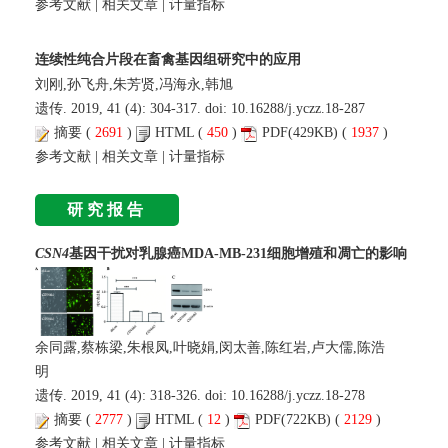
参考文献
|
相关文章
|
计量指标
连续性纯合片段在畜禽基因组研究中的应用
刘刚,孙飞舟,朱芳贤,冯海永,韩旭
遗传. 2019, 41 (4): 304-317. doi:
10.16288/j.yczz.18-287
摘要
(
2691
)
HTML
(
450
)
PDF
(429KB) (
1937
)
参考文献
|
相关文章
|
计量指标
研究报告
CSN4
基因干扰对乳腺癌MDA-MB-231细胞增殖和凋亡的影响
余同露,蔡栋梁,朱根凤,叶晓娟,闵太善,陈红岩,卢大儒,陈浩
明
遗传. 2019, 41 (4): 318-326. doi:
10.16288/j.yczz.18-278
摘要
(
2777
)
HTML
(
12
)
PDF
(722KB) (
2129
)
参考文献
|
相关文章
|
计量指标