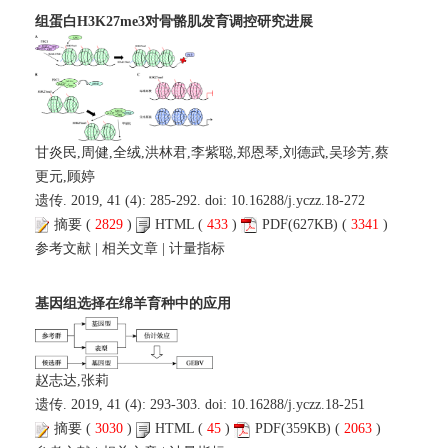
组蛋白H3K27me3对骨骼肌发育调控研究进展
甘炎民,周健,全绒,洪林君,李紫聪,郑恩琴,刘德武,吴珍芳,蔡
更元,顾婷
遗传. 2019, 41 (4): 285-292. doi:
10.16288/j.yczz.18-272
摘要
(
2829
)
HTML
(
433
)
PDF
(627KB) (
3341
)
参考文献
|
相关文章
|
计量指标
基因组选择在绵羊育种中的应用
赵志达,张莉
遗传. 2019, 41 (4): 293-303. doi:
10.16288/j.yczz.18-251
摘要
(
3030
)
HTML
(
45
)
PDF
(359KB) (
2063
)