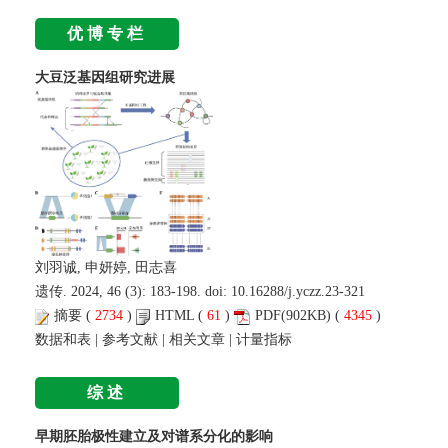
优博专栏
大豆泛基因组研究进展
刘羽诚, 申妍婷, 田志喜
遗传. 2024, 46 (3): 183-198. doi:
10.16288/j.yczz.23-321
摘要
(
2734
)
HTML
(
61
)
PDF
(902KB) (
4345
)
数据和表
|
参考文献
|
相关文章
|
计量指标
综述
早期胚胎极性建立及对谱系分化的影响