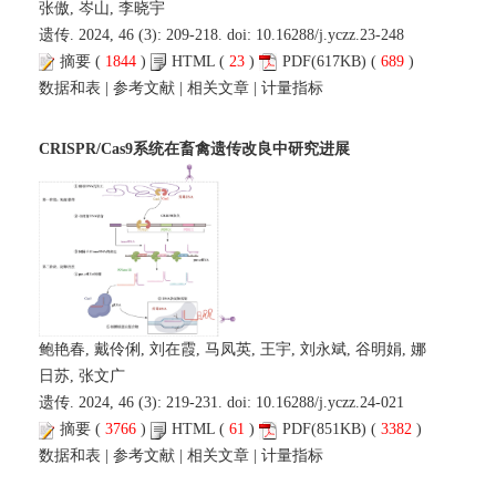
张傲, 岑山, 李晓宇
遗传. 2024, 46 (3): 209-218. doi:
10.16288/j.yczz.23-248
摘要
(
1844
)
HTML
(
23
)
PDF
(617KB) (
689
)
数据和表
|
参考文献
|
相关文章
|
计量指标
CRISPR/Cas9系统在畜禽遗传改良中研究进展
鲍艳春, 戴伶俐, 刘在霞, 马凤英, 王宇, 刘永斌, 谷明娟, 娜
日苏, 张文广
遗传. 2024, 46 (3): 219-231. doi:
10.16288/j.yczz.24-021
摘要
(
3766
)
HTML
(
61
)
PDF
(851KB) (
3382
)
数据和表
|
参考文献
|
相关文章
|
计量指标