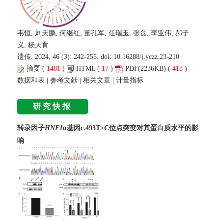
韦恒, 刘天鹏, 何继红, 董孔军, 任瑞玉, 张磊, 李亚伟, 郝子
义, 杨天育
遗传. 2024, 46 (3): 242-255. doi:
10.16288/j.yczz.23-210
摘要
(
1481
)
HTML
(
17
)
PDF
(2236KB) (
418
)
数据和表
|
参考文献
|
相关文章
|
计量指标
研究快报
转录因子
HNF1α
基因c.493T>C位点突变对其蛋白质水平的影
响