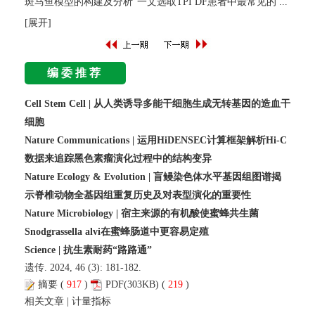
斑马鱼模型的构建及分析”一文选取TPI DF患者中最常见的
...
[展开]
编委推荐
Cell Stem Cell | 从人类诱导多能干细胞生成无转基因的造血干
细胞
Nature Communications | 运用HiDENSEC计算框架解析Hi-C
数据来追踪黑色素瘤演化过程中的结构变异
Nature Ecology & Evolution | 盲鳗染色体水平基因组图谱揭
示脊椎动物全基因组重复历史及对表型演化的重要性
Nature Microbiology | 宿主来源的有机酸使蜜蜂共生菌
Snodgrassella alvi在蜜蜂肠道中更容易定殖
Science | 抗生素耐药“路路通”
遗传. 2024, 46 (3): 181-182.
摘要
(
917
)
PDF
(303KB) (
219
)
相关文章
|
计量指标