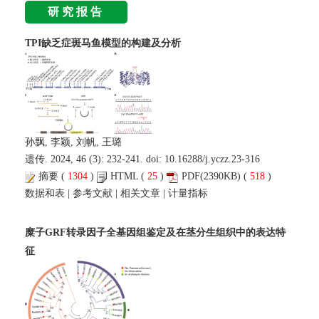
研究报告
TPI缺乏症斑马鱼模型的构建及分析
孙飘, 李颖, 刘帆, 王璐
遗传. 2024, 46 (3): 232-241. doi:
10.16288/j.yczz.23-316
摘要
(
1304
)
HTML
(
25
)
PDF
(2390KB) (
518
)
数据和表
|
参考文献
|
相关文章
|
计量指标
糜子GRF转录因子全基因组鉴定及在茎分生组织中的表达特
征