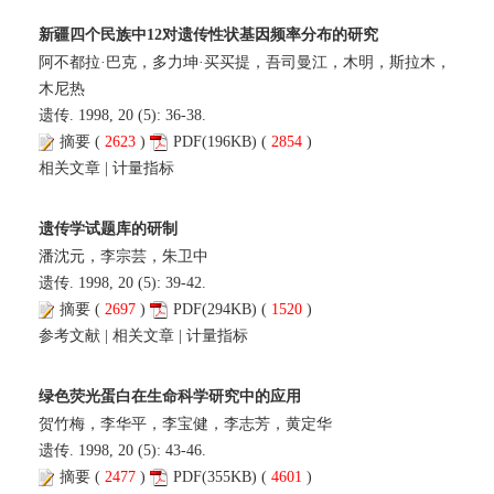
新疆四个民族中12对遗传性状基因频率分布的研究
阿不都拉·巴克，多力坤·买买提，吾司曼江，木明，斯拉木，
木尼热
遗传. 1998, 20 (5): 36-38.
摘要
(
2623
)
PDF
(196KB) (
2854
)
相关文章
|
计量指标
遗传学试题库的研制
潘沈元，李宗芸，朱卫中
遗传. 1998, 20 (5): 39-42.
摘要
(
2697
)
PDF
(294KB) (
1520
)
参考文献
|
相关文章
|
计量指标
绿色荧光蛋白在生命科学研究中的应用
贺竹梅，李华平，李宝健，李志芳，黄定华
遗传. 1998, 20 (5): 43-46.
摘要
(
2477
)
PDF
(355KB) (
4601
)