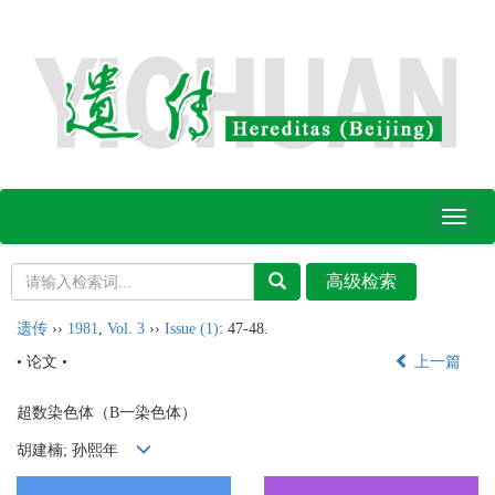
Toggl
naviga
遗传
››
1981
,
Vol. 3
››
Issue (1)
: 47-48.
• 论文 •
上一篇
超数染色体（B一染色体）
胡建楠; 孙熙年