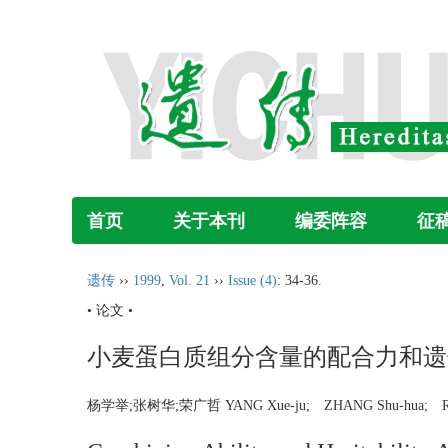
首页
关于本刊
编委阵容
征
遗传
››
1999
,
Vol. 21
››
Issue (4)
: 34-36.
• 论文 •
小麦蛋白质组分含量的配合力和遗
杨学举;张树华;荣广哲 YANG Xue-ju; ZHANG Shu-hua; R