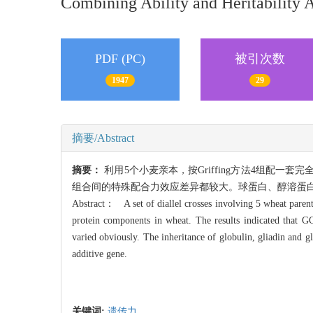
Combining Ability and Heritability 
PDF (PC)
被引次数
1947
29
摘要/Abstract
摘要：
利用5个小麦亲本，按Griffing方法4组
组合间的特殊配合力效应差异都较大。球蛋白、醇溶蛋
Abstract： A set of diallel crosses involving 5 wheat parent
protein components in wheat. The results indicated that GCA
varied obviously. The inheritance of globulin, gliadin and 
additive gene.
关键词:
遗传力