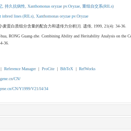
记,
持久抗病性,
Xanthomonas oryzae pv.Oryzae,
重组自交系(RILs)
 inbred lines (RILs),
Xanthomonas oryzae pv.Oryzae
白质组分含量的配合力和遗传力分析[J]. 遗传, 1999, 21(4): 34-36.
, RONG Guang-zhe. Combining Ability and Heritability Analysis on the Con
4-36.
|
Reference Manager
|
ProCite
|
BibTeX
|
RefWorks
agene.cn/CN/
agene.cn/CN/Y1999/V21/I4/34