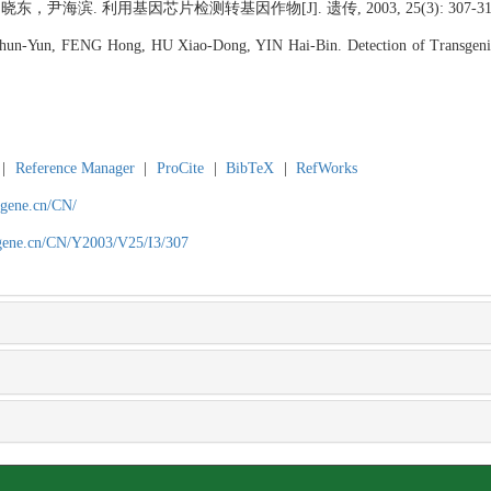
海滨. 利用基因芯片检测转基因作物[J]. 遗传, 2003, 25(3): 307-31
n-Yun, FENG Hong, HU Xiao-Dong, YIN Hai-Bin. Detection of Transgeni
|
Reference Manager
|
ProCite
|
BibTeX
|
RefWorks
agene.cn/CN/
agene.cn/CN/Y2003/V25/I3/307