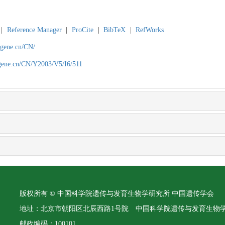
|
Reference Manager
|
ProCite
|
BibTeX
|
RefWorks
agene.cn/CN/
agene.cn/CN/Y2003/V5/I6/511
版权所有 © 中国科学院遗传与发育生物学研究所 中国遗传学会
地址：北京市朝阳区北辰西路1号院 中国科学院遗传与发育生物
邮政编码：100101