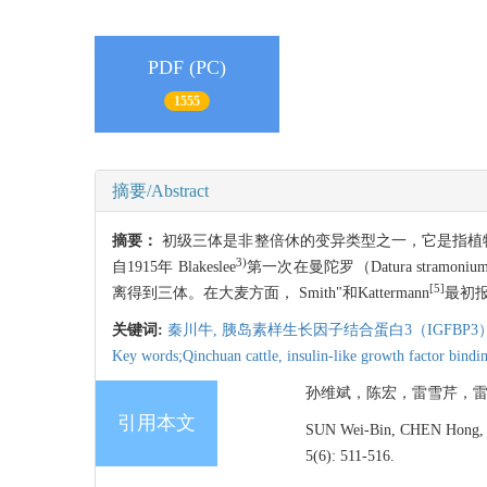
PDF (PC)
1555
摘要/Abstract
摘要：
初级三体是非整倍休的变异类型之一，它是指植物
3)
自1915年 Blakeslee
第一次在曼陀罗（Datura str
[5]
离得到三体。在大麦方面， Smith"和Kattermann
最初报道
关键词:
秦川牛,
胰岛素样生长因子结合蛋白3（IGFBP3
Key words;Qinchuan cattle,
insulin-like growth factor bind
孙维斌，陈宏，雷雪芹，雷初朝，
引用本文
SUN Wei-Bin, CHEN Hong, 
5(6): 511-516.