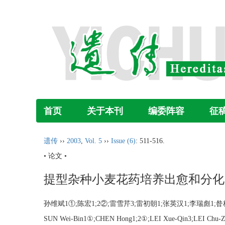
首页
关于本刊
编委阵容
征
遗传
››
2003
,
Vol. 5
››
Issue (6)
: 511-516.
• 论文 •
提型杂种小麦花药培养出愈和分化
孙维斌1①;陈宏1;2②;雷雪芹3;雷初朝1;张英汉1;李瑞彪1
SUN Wei-Bin1①;CHEN Hong1;2①;LEI Xue-Qin3;LEI Chu-Z