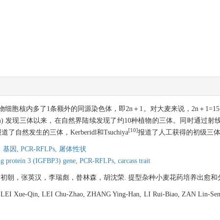
细胞核内多了1条额外的同源染色体，即2n＋1。对大麦来说，2n＋1=1
amonium) 发现三体以来，在自然界陆续发现了约10种植物的三体。同时
[10]
了自然发生的三体，Kerberidl和Tsuchiya
报道了人工获得的初级三
）基因,
PCR-RFLPs,
屠体性状
ing protein 3 (IGFBP3) gene,
PCR-RFLPs,
carcass trait
张英汉，李瑞彪，昝林森，胡沈荣. 提型杂种小麦花药培养出愈和分化的研究[J]. 遗
LEI Xue-Qin, LEI Chu-Zhao, ZHANG Ying-Han, LI Rui-Biao, ZAN Lin-Sen