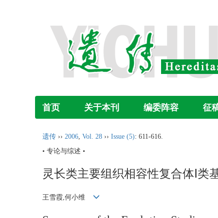
首页
关于本刊
编委阵容
征
遗传
››
2006
,
Vol. 28
››
Issue (5)
: 611-616.
• 专论与综述 •
灵长类主要组织相容性复合体Ⅰ类
王雪霞,何小维