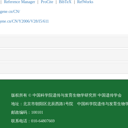
|
Reference Manager
|
ProCite
|
BibTeX
|
RefWorks
agene.cn/CN/
agene.cn/CN/Y2006/V28/I5/611
版权所有 © 中国科学院遗传与发育生物学研究所 中国遗传学会
地址：北京市朝阳区北辰西路1号院 中国科学院遗传与发育生物
邮政编码：100101
联系电话：010-64807669