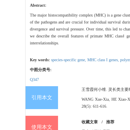
Abstract:
The major histocompatibility complex (MHC) is a gene cluste
of the pathogens and are crucial for individual survival dur
divergence and survival pressure. Over time, this led to cha
we describe the overall features of primate MHC classⅠ gen
interrelationships.
Key words:
species-specific gene,
MHC class I genes,
poly
中图分类号:
Q347
王雪霞何小维. 灵长类主要组织相容
引用本文
WANG Xue-Xia, HE Xiao-Xion
28(5): 611-616.
收藏文章
/
推荐
使用本文