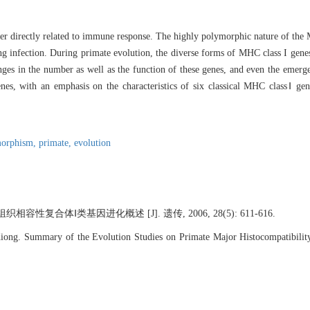
r directly related to immune response. The highly polymorphic nature of the 
ing infection. During primate evolution, the diverse forms of MHC class I genes
nges in the number as well as the function of these genes, and even the emergen
es, with an emphasis on the characteristics of six classical MHC classⅠ gene
morphism,
primate,
evolution
性复合体Ⅰ类基因进化概述 [J]. 遗传, 2006, 28(5): 611-616.
g. Summary of the Evolution Studies on Primate Major Histocompatibili