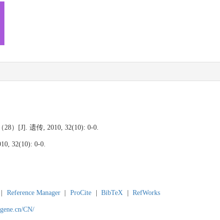
]. 遗传, 2010, 32(10): 0-0.
0, 32(10): 0-0.
|
Reference Manager
|
ProCite
|
BibTeX
|
RefWorks
agene.cn/CN/