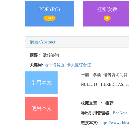
PDF (PC)
被引次数
1642
8
摘要/Abstract
摘要：
遗传咨询
关键词:
地中海贫血,
卡夫曼综合征
张喆，李巍. 遗传咨询问答（28）[J
引用本文
NULL. [J]. HEREDITAS, 201
收藏文章
/
推荐
使用本文
导出引用管理器
EndNote
链接本文:
https://www.chin