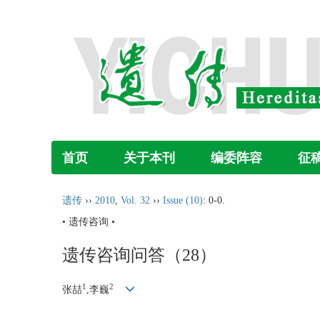
首页
关于本刊
编委阵容
征
遗传
››
2010
,
Vol. 32
››
Issue (10)
: 0-0.
• 遗传咨询 •
遗传咨询问答（28）
1
2
张喆
,李巍