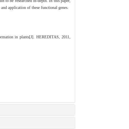
n to be researched in-depth. In this paper,
and application of these functional genes.
 formation in plants[J]. HEREDITAS, 2011,