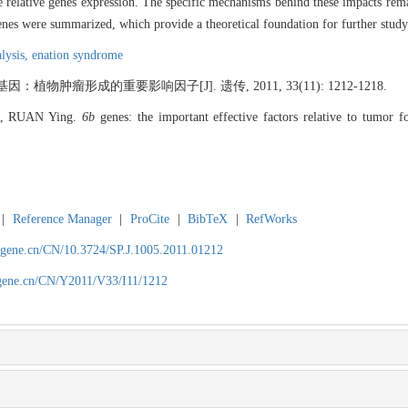
 relative genes expression. The specific mechanisms behind these impacts remai
nes were summarized, which provide a theoretical foundation for further study 
alysis,
enation syndrome
基因：植物肿瘤形成的重要影响因子[J]. 遗传, 2011, 33(11): 1212-1218.
n, RUAN Ying.
6b
genes: the important effective factors relative to tumor
|
Reference Manager
|
ProCite
|
BibTeX
|
RefWorks
agene.cn/CN/10.3724/SP.J.1005.2011.01212
agene.cn/CN/Y2011/V33/I11/1212