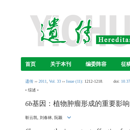
首页
关于本刊
编委阵容
征
遗传
››
2011
,
Vol. 33
››
Issue (11)
: 1212-1218.
doi:
10.3
• 综述 •
6b
基因：植物肿瘤形成的重要影响
靳云凯, 刘春林, 阮颖