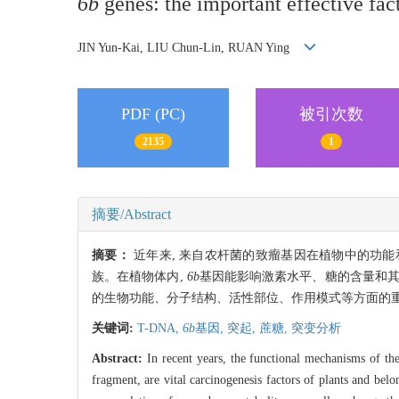
6b
genes: the important effective fact
JIN Yun-Kai, LIU Chun-Lin, RUAN Ying
PDF (PC)
被引次数
2135
1
摘要/Abstract
摘要：
近年来, 来自农杆菌的致瘤基因在植物中的功
族。在植物体内,
6b
基因能影响激素水平、糖的含量和其
的生物功能、分子结构、活性部位、作用模式等方面的重
关键词:
T-DNA,
6b
基因,
突起,
蔗糖,
突变分析
Abstract:
In recent years, the functional mechanisms of 
fragment, are vital carcinogenesis factors of plants and bel