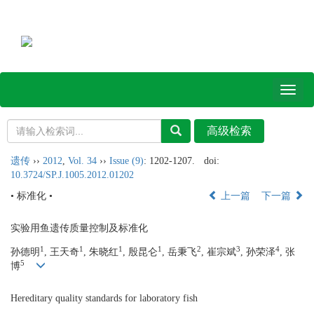
Toggl
naviga
遗传
››
2012
,
Vol. 34
››
Issue (9)
: 1202-1207.
doi:
10.3724/SP.J.1005.2012.01202
• 标准化 •
上一篇
下一篇
实验用鱼遗传质量控制及标准化
1
1
1
1
2
3
4
孙德明
, 王天奇
, 朱晓红
, 殷昆仑
, 岳秉飞
, 崔宗斌
, 孙荣泽
, 张
5
博
Hereditary quality standards for laboratory fish