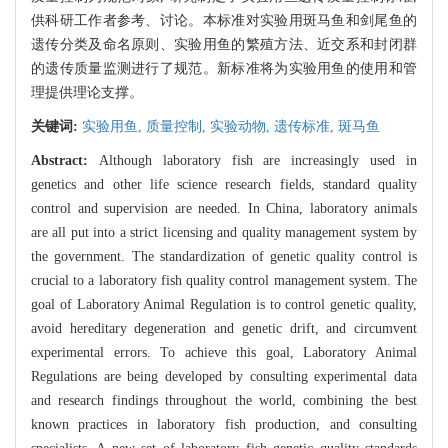
供科研工作者参考、讨论。本标准对实验用斑马鱼和剑尾鱼的
遗传分类及命名原则、实验用鱼的繁殖方法、近交系和封闭群
的遗传质量监测进行了规范。新标准将为实验用鱼的使用和管
理提供理论支撑。
关键词:
实验用鱼,
质量控制,
实验动物,
遗传标准,
斑马鱼
Abstract:
Although laboratory fish are increasingly used in
genetics and other life science research fields, standard quality
control and supervision are needed. In China, laboratory animals
are all put into a strict licensing and quality management system by
the government. The standardization of genetic quality control is
crucial to a laboratory fish quality control management system. The
goal of Laboratory Animal Regulation is to control genetic quality,
avoid hereditary degeneration and genetic drift, and circumvent
experimental errors. To achieve this goal, Laboratory Animal
Regulations are being developed by consulting experimental data
and research findings throughout the world, combining the best
known practices in laboratory fish production, and consulting