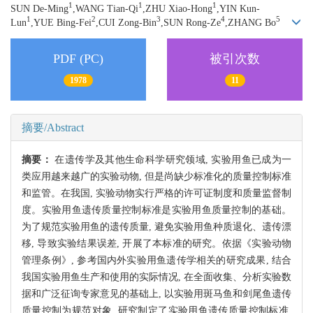
1
1
1
SUN De-Ming
,WANG Tian-Qi
,ZHU Xiao-Hong
,YIN Kun-
1
2
3
4
5
Lun
,YUE Bing-Fei
,CUI Zong-Bin
,SUN Rong-Ze
,ZHANG Bo
PDF (PC)
被引次数
1978
11
摘要/Abstract
摘要：
在遗传学及其他生命科学研究领域, 实验用鱼已成为一
类应用越来越广的实验动物, 但是尚缺少标准化的质量控制标准
和监管。在我国, 实验动物实行严格的许可证制度和质量监督制
度。实验用鱼遗传质量控制标准是实验用鱼质量控制的基础。
为了规范实验用鱼的遗传质量, 避免实验用鱼种质退化、遗传漂
移, 导致实验结果误差, 开展了本标准的研究。依据《实验动物
管理条例》, 参考国内外实验用鱼遗传学相关的研究成果, 结合
我国实验用鱼生产和使用的实际情况, 在全面收集、分析实验数
据和广泛征询专家意见的基础上, 以实验用斑马鱼和剑尾鱼遗传
质量控制为规范对象, 研究制定了实验用鱼遗传质量控制标准,