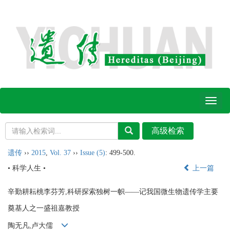
Toggl
naviga
遗传
››
2015
,
Vol. 37
››
Issue (5)
: 499-500.
• 科学人生 •
上一篇
辛勤耕耘桃李芬芳,科研探索独树一帜——记我国微生物遗传学主要
奠基人之一盛祖嘉教授
陶无凡,卢大儒