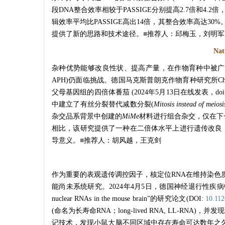
段DNA整合效率相较于PASSIGE分别提高2.7倍和4.
辑效率平均比PASSIGE高出14倍，其整合效率高达
提供了新的思路和技术途径。
■
推荐人：邱梅玉，刘明军
Nat
杂种优势能够改良性状、提高产量，在作物育种中被广泛应用。然而，
APH)仍面临挑战。德国马克斯普朗克作物育种研究所Charle
父母基因组的四倍体番茄 (2024年5月13日在线发表，doi
中建立了有丝分裂替代减数分裂(
Mitosis instead of meiosi
杂交品系背景中创建的
MiMe
材料进行组合杂交，仅在下
相比，该研究提供了一种在二倍体水平上进行遗传改良
导意义。
■
推荐人：胡风越，王克剑
作为重要的表观遗传调控因子，核定位RNA在维持染色
能尚未系统研究。2024年4月5日，德国神经退行性疾病中心Tom
nuclear RNAs in the mouse brain”的研究论文(DOI:
10.112
(命名为长寿命RNA；long-lived RNA, LL
记技术，发现小鼠大脑不同区域中存在寿命可达数年之久的