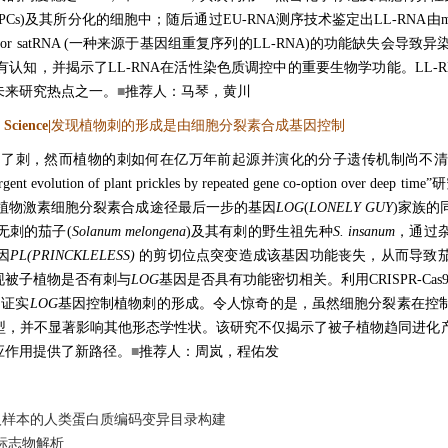
Cs)及其所分化的细胞中；随后通过EU-RNA测序技术鉴定出LL-RNA
ajor satRNA (一种来源于基因组重复序列的LL-RNA)的功能缺失会导致
认知，并揭示了LL-RNA在活性染色质调控中的重要生物学功能。LL-
未来研究热点之一。
■
推荐人：马琴，黄川
Science|
发现植物刺的形成是由细胞分裂素合成基因控制
了刺，然而植物的刺如何在亿万年前起源并演化的分子遗传机制尚不清楚。
volution of plant prickles by repeated gene co-option over deep tim
制植物激素细胞分裂素合成途径最后一步的基因
LOG
(
LONELY GUY
)家族的
无刺的茄子(
Solanum melongena
)及其有刺的野生祖先种
S. insanum
，通过
因
PL(PRINCKLELESS)
的剪切位点突变造成该基因功能丧失，从而导致
现被子植物是否有刺与
LOG
基因是否具有功能密切相关。利用CRISPR-Ca
，证实
LOG
基因控制植物刺的形成。令人惊奇的是，虽然细胞分裂素在控
型，并不显著影响其他形态学性状。该研究不仅揭示了被子植物趋同进化
应作用提供了新路径。
■
推荐人：周岚，程佑发
种族百万人样本的人类蛋白质编码变异目录构建
生物标志物解析