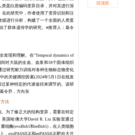
回顶部
人类蛋白质编码变异目录，并对其进行深
)。在此研究中，作者使用了变异识别和注
数据进行分析，构建了一个全面的人类蛋
动了群体遗传学的研究。
■
推荐人：葛令
“Temporal dynamics of
力训练，并在此期间对大鼠的全血、血浆和18个固体组织
通过研究耐力训练对各种生物标志物变化
关键调控因素(2024年5月1日在线发
通过某种特定的代谢途径来调节的。该研
葛令乔，方向东
新方法
疾病。为了修正大的结构变异，需要在特定
学David R. Liu 实验室通过
造Bxb1 重组酶(evoBxb1和eeBxb1)，在人类细胞
evoPASSIGE和eePASSIGE靶向大片