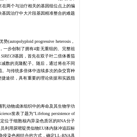
SSIGE在两个与治疗相关的基因组位点上的编
解决基因治疗中大片段基因精准整合的难题
 progressive heterosis，
，一步创制了拥有4套无重组的、完整祖
、
SlREC8
基因，首先在双子叶二倍体番茄
未减数的克隆配子。随后，通过将在不同
番茄。与传统多倍体中连续多次的杂交育种
便捷途径，具有重要的理论依据和实践指
哺乳动物成体组织中的寿命及其生物学功
Science
发表了题为“Lifelong persistence of
定位于细胞核内异染色质区的RNA分子
先研究人员利用尿嘧啶类似物EU体内脉冲追踪标
疫染色相结合的方式，确定LL-RNA具