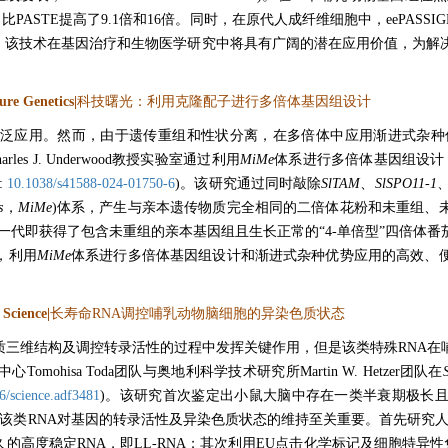
2倍，比PASTE提高了9.1倍和16倍。同时，在原代人成纤维细胞中，eePA
30%。该技术在基因治疗和生物医学研究中将具有广阔的潜在应用价值，为
ure Genetics|
科技曙光：利用克隆配子进行多倍体基因组设计
由于遗传重组和性状分离，在多倍体中应用渐进式杂种优势(autopolyploid
s J. Underwood教授实验室通过利用
MiMe
体系进行多倍体基因组设计
:
10.1038/s41588-024-01750-6
)。该研究通过同时敲除
SlTAM
、
SlSPO11-1
s
，
MiMe
)体系，产生与亲本遗传物质完全相同的二倍体花粉和未重组、
一代即获得了包含未重组的亲本基因组且生长正常的“4-单倍型”四倍体
，利用
MiMe
体系进行多倍体基因组设计和渐进式杂种优势应用的高效、
Science|
长寿命RNA调控哺乳动物脑细胞的异染色质状态
质三维结构及调控转录活性的过程中发挥关键作用，但是该类特殊RNA在
ohisa Toda团队与奥地利科学技术研究所Martin W. Hetzer团队在
6/science.adf3481
)。该研究首次鉴定出小鼠大脑中存在一类半衰期极长且
-RNA)，并发现该类RNA对基因的转录活性及异染色质状态的维持至关重要。首
高度稳定RNA，即LL-RNA；其次利用EU点击化学标记及细胞特异性免