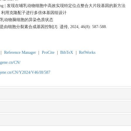
 Engineering | 发现在哺乳动物细胞中高效实现特定位点整合大片段基因的新方法
| 科技曙光：利用克隆配子进行多倍体基因组设计
A调控哺乳动物脑细胞的异染色质状态
由细胞分裂素合成基因控制[J]. 遗传, 2024, 46(8): 587-588.
|
Reference Manager
|
ProCite
|
BibTeX
|
RefWorks
agene.cn/CN/
agene.cn/CN/Y2024/V46/I8/587