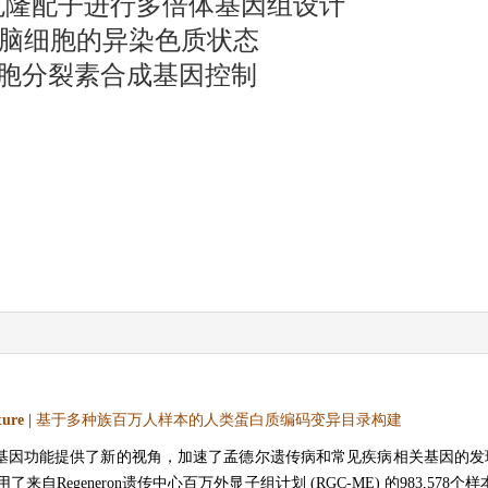
曙光：利用克隆配子进行多倍体基因组设计
乳动物脑细胞的异染色质状态
是由细胞分裂素合成基因控制
ure |
基于多种族百万人样本的人类蛋白质编码变异目录构建
新的视角，加速了孟德尔遗传病和常见疾病相关基因的发现。在"A deep cata
文章中，作者团队使用了来自Regeneron遗传中心百万外显子组计划 (RGC-ME) 的9