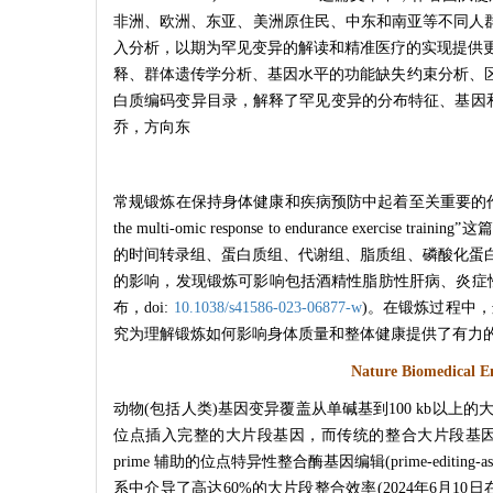
非洲、欧洲、东亚、美洲原住民、中东和南亚等不同人
入分析，以期为罕见变异的解读和精准医疗的实现提供更全面的
释、群体遗传学分析、基因水平的功能缺失约束分析、
白质编码变异目录，解释了罕见变异的分布特征、基因
乔，方向东
常规锻炼在保持身体健康和疾病预防中起着至关重要的作用，然
the multi-omic response to endurance
的时间转录组、蛋白质组、代谢组、脂质组、磷酸化蛋
的影响，发现锻炼可影响包括酒精性脂肪性肝病、炎症性
布，doi:
10.1038/s41586-023-06877-w
)。在锻炼过程中
究为理解锻炼如何影响身体质量和整体健康提供了有力
Nature Biomedical E
动物(包括人类)基因变异覆盖从单碱基到100 kb
位点插入完整的大片段基因，而传统的整合大片段基因方法
prime 辅助的位点特异性整合酶基因编辑(prime-editing-assist
系中介导了高达60%的大片段整合效率(2024年6月10日在