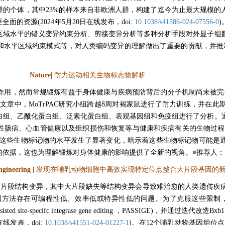
群的个体，其中23%的样本来自非欧洲人群，构建了迄今为止最大规模的
资源(2024年5月20日在线发布，doi:
10.1038/s41586-024-07556-0
区域水平的错义变异约束分析、剪接变异分析等多种分析手段对外显子组
和水平区域约束模式等，对人类编码变异的理解做出了重要的贡献，并推
Nature|
耐力运动相关生物标志物解析
而常规锻炼有益于身体健康与疾病预防背后的分子机制尚未被完全发现和理解。在
 exercise training”这篇文章中，MoTrPAC研究小组跨越8周对褐家鼠进行了耐
白组、乙酰化蛋白组、泛素化蛋白组、表观基因组和免疫组进行了分析。
肠病、心血管健康以及组织损伤和恢复等与健康和疾病有关的生物过程中的
，这些生物标记物的水平发生了显著变化，暗示着这些生物标记物可能是
的依据，这也为理解锻炼对身体健康的影响提供了全新的视角。
■
推荐人：
ngineering |
发现在哺乳动物细胞中高效实现特定位点整合大片段基因的
以上的大片段结构变异，其中大片段缺失等结构变异会导致难治愈的人类遗传
存在可编程性低、效率低或特异性低的问题。为了克服这些限制，美国哈佛大
ed site-specifc integrase gene editing ，PASSIGE)，并通过迭代改
线发表，doi:
10.1038/s41551-024-01227-1
)。在12个哺乳动物基因组位点上，