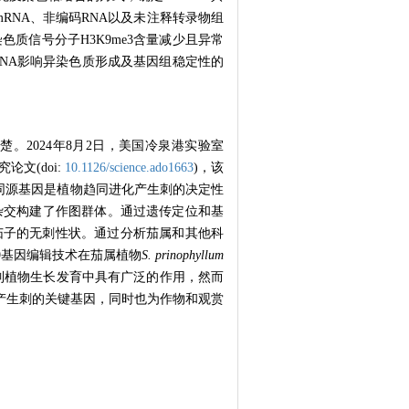
由mRNA、非编码RNA以及未注释转录物组
异染色质信号分子H3K9me3含量减少且异常
RNA影响异染色质形成及基因组稳定性的
2024年8月2日，美国冷泉港实验室
e”研究论文(doi:
10.1126/science.ado1663
)，该
同源基因是植物趋同进化产生刺的决定性
杂交构建了作图群体。通过遗传定位和基
茄子的无刺性状。通过分析茄属和其他科
s9基因编辑技术在茄属植物
S. prinophyllum
制植物生长发育中具有广泛的作用，然而
产生刺的关键基因，同时也为作物和观赏