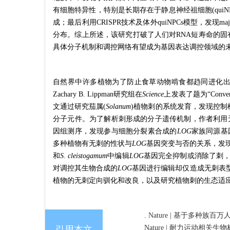
有细胞特异性，特别是长期存在于静息神经祖细胞(quiNP
成；最后利用CRISPR技术及体外quiNPCs模型，发现m
分布。综上所述，该研究打破了人们对RNA短寿命的固有
具体分子机制和调控网络有望成为基因表达调控领域的
自然界中许多植物为了防止食草动物啃食都趋同进化出
Zachary B. Lippman研究组在
Science
上发表了题为“Convergent e
文通过研究茄属(
Solanum
)植物刺的系统发育，发现控
分子元件。为了解析刺形成的分子遗传机制，作者利用
因组测序，发现参与细胞分裂素合成的
LOG
家族同源基
多种植物有无刺的性状与
LOG
基因突变与否的关系，发
和
S. cleistogamum
中编辑
LOG
基因完全抑制或消除了刺
对调控其生物合成的
LOG
基因进行编辑却仅造成无刺表
植物的无刺定向驯化和改良，以及研究植物刺的生态适
. Nature | 基于多
Nature | 耐力运动相关
引用本文